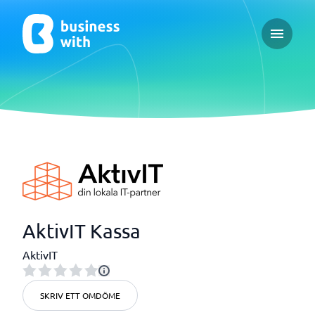
Open ma
AktivIT Kassa
AktivIT
SKRIV ETT OMDÖME