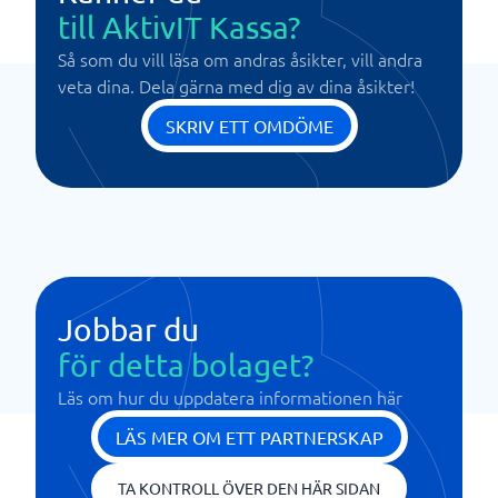
till AktivIT Kassa?
Så som du vill läsa om andras åsikter, vill andra
veta dina. Dela gärna med dig av dina åsikter!
SKRIV ETT OMDÖME
Jobbar du
för detta bolaget?
Läs om hur du uppdatera informationen här
LÄS MER OM ETT PARTNERSKAP
TA KONTROLL ÖVER DEN HÄR SIDAN