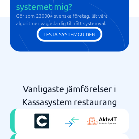
systemet mig?
Gör som 23000+ svenska företag, låt våra
algoritmer vägleda dig till rätt systemval.
TESTA SYSTEMGUIDEN
Vanligaste jämförelser i
Kassasystem restaurang