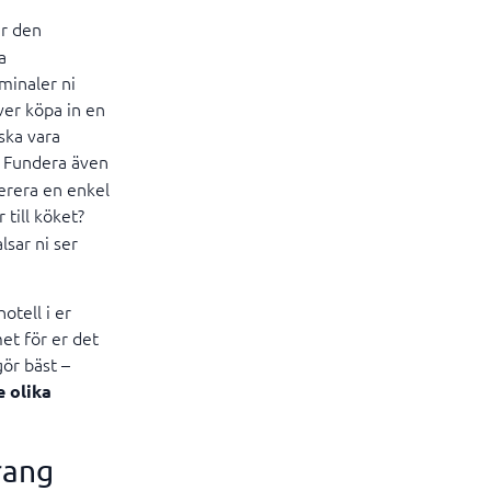
är den
a
minaler ni
ver köpa in en
ska vara
. Fundera även
verera en enkel
 till köket?
lsar ni ser
otell i er
met för er det
gör bäst –
 olika
rang