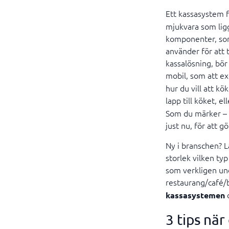
Ett kassasystem f
mjukvara som ligg
komponenter, som 
använder för att 
kassalösning, bör
mobil, som att e
hur du vill att kö
lapp till köket, el
Som du märker – d
just nu, för att gö
Ny i branschen? Lä
storlek vilken typ
som verkligen und
restaurang/café/
d
kassasystemen
3 tips nä