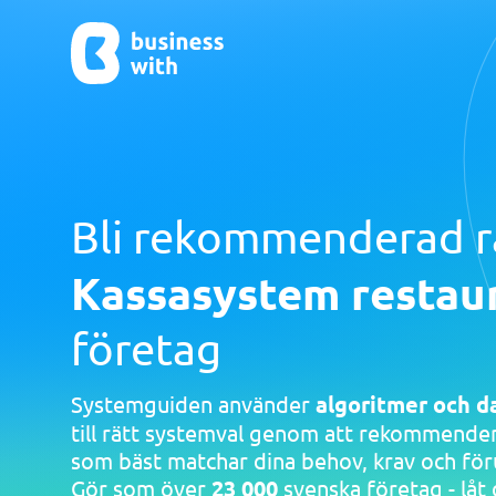
Bli rekommenderad r
Affärssystem
AI & automation
AI
Cybers
Kassasystem restau
AI Legal
AI sökm
AI vide
AI-verkt
CRM
AI-byrå
AI Recept
Cybersäk
Affärssystem
Automationskonsult
AI App Bu
Penetrat
Ekonomisystem
AI chatbo
IT-säkerh
företag
Lagerhanteringssystem
AI conten
ERP System
AI ERP
Systemguiden använder
algoritmer och d
WMS System
AI HR
till rätt systemval genom att rekommende
Visa alla 
som bäst matchar dina behov, krav och för
Gör som över
23 000
svenska företag - låt