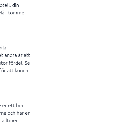
otell, din
t. Här kommer
ila
et andra är att
stor fördel. Se
för att kunna
 er ett bra
rna och har en
r alltmer