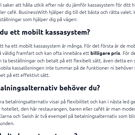
l saker att hålla utkik efter när du jämför kassasystem för ditt h
ller café. BusinessWith hjälper dig till det bästa och rätta vale
eställningar som hjälper dig på vägen:
 du ett mobilt kassasystem?
t ha ett mobilt kassasystem är många. För det första är de mob
 väldig framfart och kan ofta innebära ett
. För d
billigare pris
 ta beställningar och betalt på ett flexibelt sätt, även detta en 
 mobila kassalösningen inte tummar på de funktioner ni behöver 
t på ett effektivt sätt.
talningsalternativ behöver du?
a betalningsalternativ visar på flexibilitet och kan i nästa led ge
r hotellet, den här restaurangen, baren eller cafét är man mode
Klarna och Swish är två exempel på betalningsalternativ som bli
kunden.