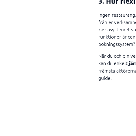
3. Hur flex
Ingen restaurang, 
från er verksamhe
kassasystemet va
funktioner är cen
bokningssystem?
När du och din ve
kan du enkelt
jäm
främsta aktörerna
guide.