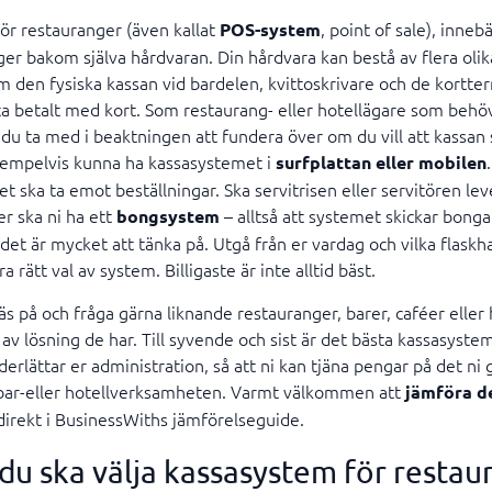
ör restauranger (även kallat
, point of sale), inneb
POS-system
er bakom själva hårdvaran. Din hårdvara kan bestå av flera olik
den fysiska kassan vid bardelen, kvittoskrivare och de kortter
ta betalt med kort. Som restaurang- eller hotellägare som behö
 du ta med i beaktningen att fundera över om du vill att kassan 
xempelvis kunna ha kassasystemet i
surfplattan eller mobilen
ket ska ta emot beställningar. Ska servitrisen eller servitören le
ler ska ni ha ett
– alltså att systemet skickar bongar
bongsystem
et är mycket att tänka på. Utgå från er vardag och vilka flaskha
ra rätt val av system. Billigaste är inte alltid bäst.
s på och fråga gärna liknande restauranger, barer, caféer eller h
 av lösning de har. Till syvende och sist är det bästa kassasyste
erlättar er administration, så att ni kan tjäna pengar på det ni 
bar-eller hotellverksamheten. Varmt välkommen att
jämföra de
irekt i BusinessWiths jämförelseguide.
r du ska välja kassasystem för restau