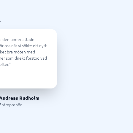
foni
Tid & Projekt
Processkartläggningsverktyg
Processverktyg
Projekthanteringsverktyg
Projektledningssystem
Resursplaneringsverktyg
Schemaläggningsprogram
Tidrapportering app
Tidrapporteringssystem
Verktyg för målstyrning
Arbetsordersystem
?
Bemanningssystem
BPM-system
Fältservice
iden underlättade
Orderhanteringssystem
ör oss när vi sökte ett nytt
Personalliggare
ket bra möten med
rer som direkt förstod vad
Visa alla 15 →
efter.
"
Andreas Rudholm
Entreprenör