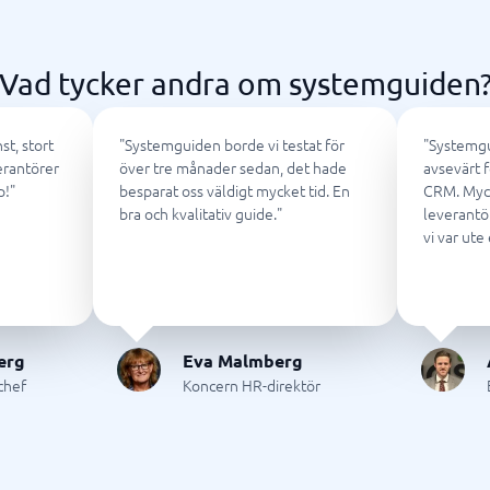
ring & ATS
Telefonväxel & företagstele
IP-telefoni
em
Telefonväxel
Vad tycker andra om systemguiden
ingsverktyg
AI Receptionist
Kontaktcenter
Molnväxel
st, stort
"
Systemguiden borde vi testat för
"
Systemgu
Callcenter-system
erantörer
över tre månader sedan, det hade
avsevärt f
Företagstelefoni
p!
"
besparat oss väldigt mycket tid. En
CRM. Myc
bra och kvalitativ guide.
"
leverantö
Visa alla 7 →
vi var ute 
antering & helpdesk
nteringssystem
erg
Eva Malmberg
tssystem
jchef
Koncern HR-direktör
 system
icesystem
ionshanteringssystem