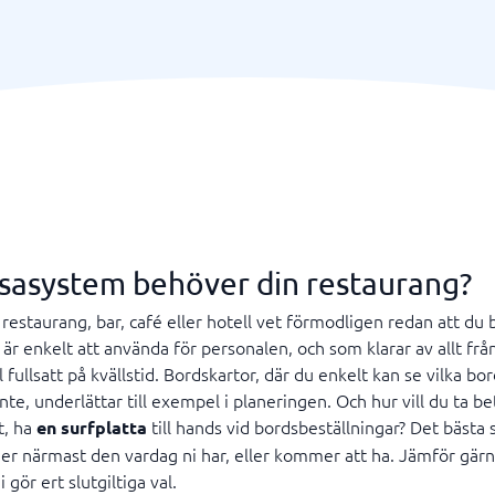
ssasystem behöver din restaurang?
restaurang, bar, café eller hotell vet förmodligen redan att du
r enkelt att använda för personalen, och som klarar av allt frå
l fullsatt på kvällstid. Bordskartor, där du enkelt kan se vilka bo
te, underlättar till exempel i planeringen. Och hur vill du ta be
t, ha
till hands vid bordsbeställningar? Det bästa
en surfplatta
ger närmast den vardag ni har, eller kommer att ha. Jämför gärn
gör ert slutgiltiga val.