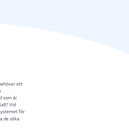
 behöver ett
n
rd som är
talt? Vid
 systemet för
a de olika