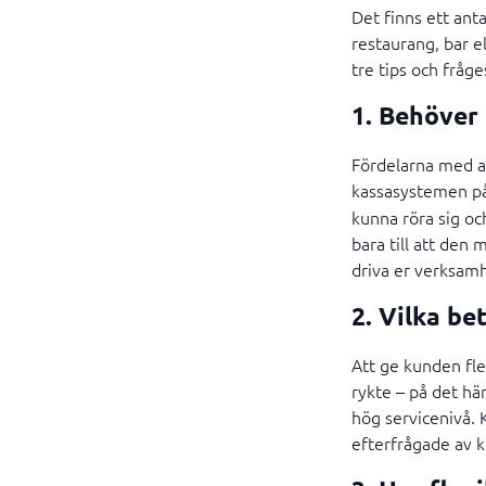
Det finns ett anta
restaurang, bar e
tre tips och fråg
1. Behöver
Fördelarna med at
kassasystemen på
kunna röra sig och
bara till att den
driva er verksamhe
2. Vilka be
Att ge kunden fler
rykte – på det hä
hög servicenivå. 
efterfrågade av 