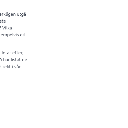
verkligen utgå
ste
 Vilka
xempelvis ert
letar efter,
 har listat de
irekt i vår