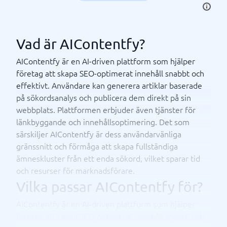
Vad är AIContentfy?
AIContentfy är en AI-driven plattform som hjälper
företag att skapa SEO-optimerat innehåll snabbt och
effektivt. Användare kan generera artiklar baserade
på sökordsanalys och publicera dem direkt på sin
webbplats. Plattformen erbjuder även tjänster för
länkbyggande och innehållsoptimering. Det som
särskiljer AIContentfy är dess användarvänliga
gränssnitt och förmåga att skapa fullständiga
ämneskluster från ett enda sökord, vilket sparar tid
och resurser för marknadsförare.
Vilka passar AIContentfy för?
AIContentfy är en AI-driven plattform som hjälper
företag att skapa SEO-optimerat innehåll snabbt och