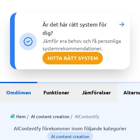
Är det här rätt system för
dig?
Jämför era behov och få personliga
systemrekommendationer.
HITTA RÄTT SYSTEM
Omdömen
Funktioner
Jämförelser
Altern
Hem
/
AI content creation
/
AIContentfy
AIContentfy förekommer inom följande kategorier
AI content creation