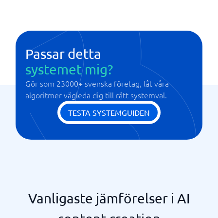
Passar detta
systemet mig?
Gör som 23000+ svenska företag, låt våra
algoritmer vägleda dig till rätt systemval.
TESTA SYSTEMGUIDEN
Vanligaste jämförelser i AI