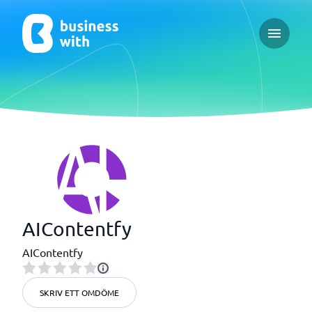
Open ma
AIContentfy
AIContentfy
SKRIV ETT OMDÖME