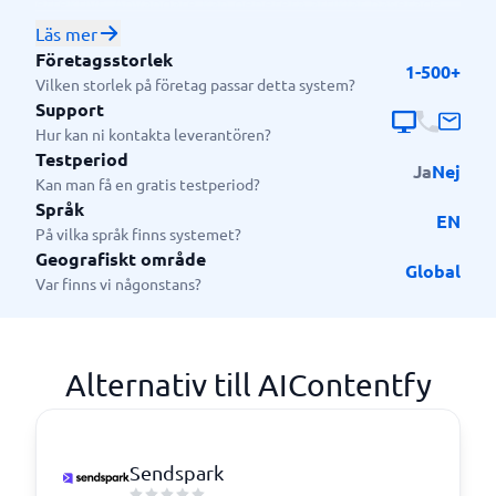
effektivt. Användare kan generera artiklar baserade
på sökordsanalys och publicera dem direkt på sin
Läs mer
webbplats. Plattformen erbjuder även tjänster för
Företagsstorlek
1-500+
länkbyggande och innehållsoptimering. Det som
Vilken storlek på företag passar detta system?
särskiljer AIContentfy är dess användarvänliga
Support
gränssnitt och förmåga att skapa fullständiga
Hur kan ni kontakta leverantören?
Testperiod
ämneskluster från ett enda sökord, vilket sparar tid
Ja
Nej
Kan man få en gratis testperiod?
och resurser för marknadsförare.
Språk
EN
På vilka språk finns systemet?
Geografiskt område
Global
Var finns vi någonstans?
Alternativ till AIContentfy
Sendspark