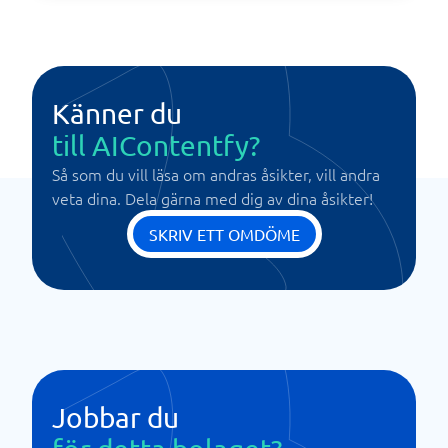
Känner du
till AIContentfy?
Så som du vill läsa om andras åsikter, vill andra
veta dina. Dela gärna med dig av dina åsikter!
SKRIV ETT OMDÖME
Jobbar du