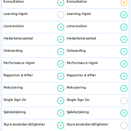
Konsultation
Konsultation
Learning Mgmt
Learning Mgmt
Lönerevision
Lönerevision
Medarbetarsamtal
Medarbetarsamtal
Onboarding
Onboarding
Performance Mgmt
Performance Mgmt
Rapporter & KPIer
Rapporter & KPIer
Rekrytering
Rekrytering
Single Sign On
Single Sign On
Självbetjäning
Självbetjäning
Styra användarrättigheter
Styra användarrättigheter