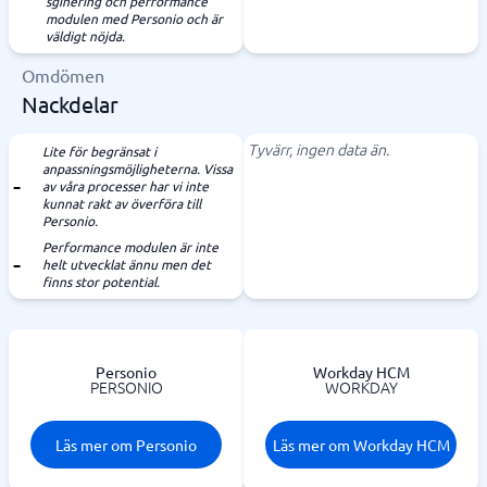
sginering och performance
modulen med Personio och är
väldigt nöjda.
Omdömen
Nackdelar
Tyvärr, ingen data än.
Lite för begränsat i
anpassningsmöjligheterna. Vissa
av våra processer har vi inte
kunnat rakt av överföra till
Personio.
Performance modulen är inte
helt utvecklat ännu men det
finns stor potential.
Personio
Workday HCM
PERSONIO
WORKDAY
Läs mer om Personio
Läs mer om Workday HCM