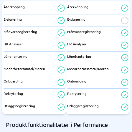
Återkoppling
Återkoppling
E-signering
E-signering
Frånvaroregistrering
Frånvaroregistrering
HR Analyser
HR Analyser
Lönehantering
Lönehantering
Medarbetarsamtal/Möten
Medarbetarsamtal/Möten
Onboarding
Onboarding
Rekrytering
Rekrytering
Utläggsregistrering
Utläggsregistrering
Produktfunktionaliteter i Performance