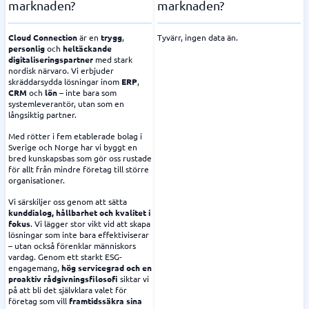
marknaden?
marknaden?
Cloud Connection
är en
trygg
,
Tyvärr, ingen data än.
personlig
och
heltäckande
digitaliseringspartner
med stark
nordisk närvaro. Vi erbjuder
skräddarsydda lösningar inom
ERP
,
CRM
och
lön
– inte bara som
systemleverantör, utan som en
långsiktig partner.
Med rötter i fem etablerade bolag i
Sverige och Norge har vi byggt en
bred kunskapsbas som gör oss rustade
för allt från mindre företag till större
organisationer.
Vi särskiljer oss genom att sätta
kunddialog, hållbarhet och kvalitet i
fokus
. Vi lägger stor vikt vid att skapa
lösningar som inte bara effektiviserar
– utan också förenklar människors
vardag. Genom ett starkt ESG-
engagemang,
hög servicegrad och en
proaktiv rådgivningsfilosofi
siktar vi
på att bli det självklara valet för
företag som vill
framtidssäkra sina