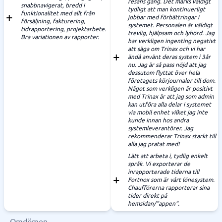
resans gång. Det märks väldigt
snabbnavigerat, bredd i
tydligt att man kontinuerligt
funktionalitet med allt från
jobbar med förbättringar i
försäljning, fakturering,
systemet. Personalen är väldigt
tidrapportering, projektarbete.
trevlig, hjälpsam och lyhörd. Jag
Bra variationen av rapporter.
har verkligen ingenting negativt
att säga om Trinax och vi har
ändå använt deras system i 3år
nu. Jag är så pass nöjd att jag
dessutom flyttat över hela
företagets körjournaler till dom.
Något som verkligen är positivt
med Trinax är att jag som admin
kan utföra alla delar i systemet
via mobil enhet vilket jag inte
kunde innan hos andra
systemleverantörer. Jag
rekommenderar Trinax starkt till
alla jag pratat med!
Lätt att arbeta i, tydlig enkelt
språk. Vi exporterar de
inrapporterade tiderna till
Fortnox som är vårt lönesystem.
Chaufförerna rapporterar sina
tider direkt på
hemsidan/"appen".
Omdömen