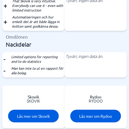
Tyvärr, ingen data än.
That Skovik is very intuitive.
Everybody can use it - even with
limited instruction
Automatiseringen och hur
enkelt det är att både lägga in
kvitton samt godkänna dessa.
Omdömen
Nackdelar
Tyvärr, ingen data än.
Limited options for reporting
and to do statistics
Man kan inte ta ut en rapport för
alla bolag.
Skovik
Rydoo
SKOVIK
RYDOO
Läs mer om Skovik
Läs mer om Rydoo