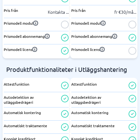
Pris från
Pris från
Kontakta
...
fr €30/må
...
Prismodell modul
Prismodell modul
Prismodell abonnemang
Prismodell abonnemang
Prismodell licens
Prismodell licens
Produktfunktionaliteter i Utläggshantering
Attestfunktion
Attestfunktion
Autodetektion av
Autodetektion av
utläggsbedrägeri
utläggsbedrägeri
Automatisk kontering
Automatisk kontering
Automatiskt traktamente
Automatiskt traktamente
Kopplat kreditkort
Kopplat kreditkort