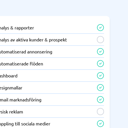
nalys & rapporter
alys av aktiva kunder & prospekt
utomatiserad annonsering
utomatiserade flöden
ashboard
esignmallar
-mail marknadsföring
ysisk reklam
ppling till sociala medier