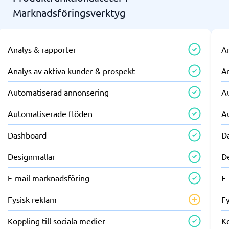
Marknadsföringsverktyg
Analys & rapporter
A
Analys av aktiva kunder & prospekt
An
Automatiserad annonsering
A
Automatiserade flöden
A
Dashboard
D
Designmallar
D
E-mail marknadsföring
E
Fysisk reklam
F
Koppling till sociala medier
Ko