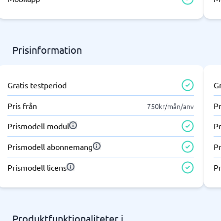
ring & ATS
Telefonväxel & företagstele
IP-telefoni
em
Telefonväxel
ingsverktyg
AI Receptionist
Prisinformation
Kontaktcenter
Molnväxel
Callcenter-system
Gratis testperiod
Gr
Företagstelefoni
Visa alla 7 →
Pris från
Pr
750kr/mån/anv
Prismodell modul
P
antering & helpdesk
nteringssystem
Prismodell abonnemang
P
tssystem
Prismodell licens
Pr
 system
icesystem
ionshanteringssystem
Produktfunktionaliteter i