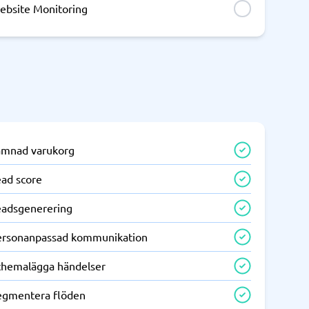
ebsite Monitoring
ämnad varukorg
ead score
eadsgenerering
ersonanpassad kommunikation
chemalägga händelser
egmentera flöden