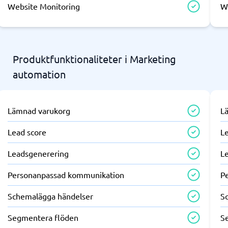
Website Monitoring
W
Produktfunktionaliteter i Marketing
automation
Lämnad varukorg
L
Lead score
L
Leadsgenerering
L
Personanpassad kommunikation
P
Schemalägga händelser
S
Segmentera flöden
S