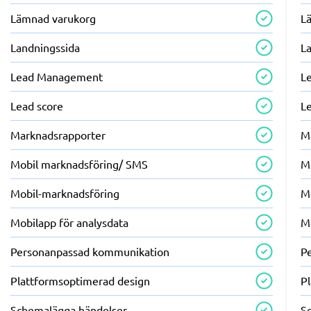
Lämnad varukorg
L
Landningssida
L
Lead Management
L
Lead score
L
Marknadsrapporter
M
Mobil marknadsföring/ SMS
M
Mobil-marknadsföring
M
Mobilapp för analysdata
M
Personanpassad kommunikation
P
Plattformsoptimerad design
P
Schemalägga händelser
S