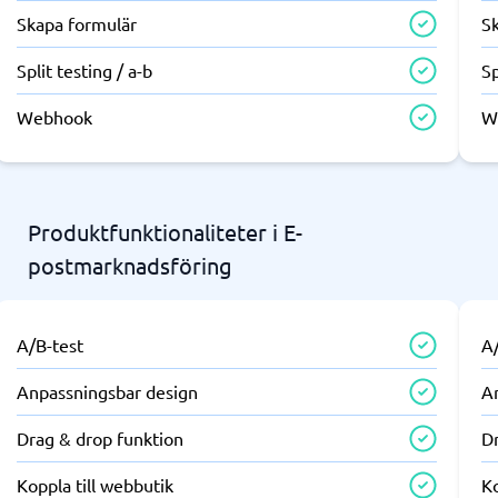
Skapa formulär
S
Split testing / a-b
Sp
Webhook
W
Produktfunktionaliteter i E-
postmarknadsföring
A/B-test
A
Anpassningsbar design
A
Drag & drop funktion
D
Koppla till webbutik
Ko