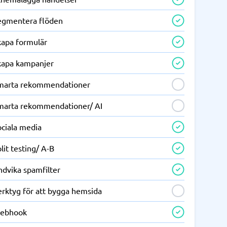
egmentera flöden
kapa formulär
kapa kampanjer
marta rekommendationer
marta rekommendationer/ AI
ociala media
lit testing/ A-B
ndvika spamfilter
erktyg för att bygga hemsida
ebhook