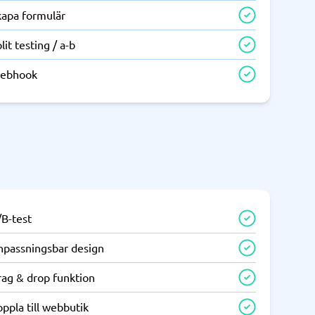
kapa formulär
lit testing / a-b
ebhook
/B-test
npassningsbar design
rag & drop funktion
ppla till webbutik