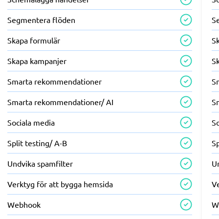
Segmentera flöden
S
Skapa formulär
S
Skapa kampanjer
S
Smarta rekommendationer
S
Smarta rekommendationer/ AI
S
Sociala media
S
Split testing/ A-B
Sp
Undvika spamfilter
U
Verktyg för att bygga hemsida
V
Webhook
W