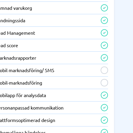
ämnad varukorg
andningssida
ead Management
ead score
arknadsrapporter
obil marknadsföring/ SMS
obil-marknadsföring
obilapp för analysdata
ersonanpassad kommunikation
lattformsoptimerad design
chemalägga händelser