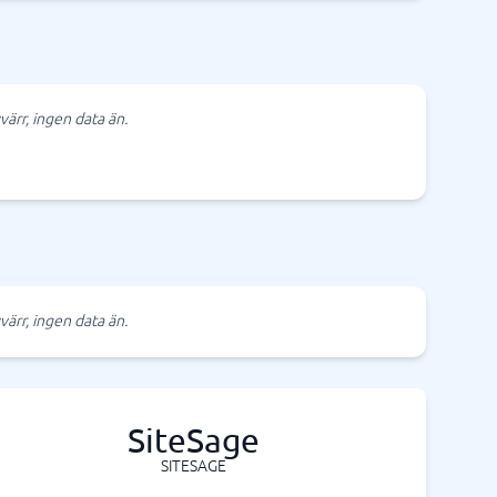
värr, ingen data än.
värr, ingen data än.
SiteSage
SITESAGE