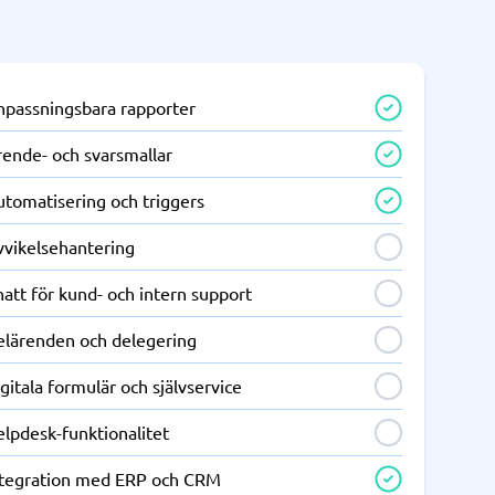
npassningsbara rapporter
rende- och svarsmallar
utomatisering och triggers
vvikelsehantering
att för kund- och intern support
elärenden och delegering
gitala formulär och självservice
lpdesk-funktionalitet
ntegration med ERP och CRM