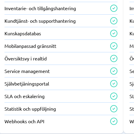
Inventarie- och tillgångshantering
In
Kundtjänst- och supporthantering
K
Kunskapsdatabas
K
Mobilanpassad gränsnitt
M
Översiktsvy i realtid
Öv
Service management
S
Självbetjäningsportal
Sj
SLA och eskalering
S
Statistik och uppföljning
St
Webhooks och API
W