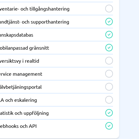
ventarie- och tillgångshantering
undtjänst- och supporthantering
unskapsdatabas
obilanpassad gränsnitt
ersiktsvy i realtid
ervice management
älvbetjäningsportal
LA och eskalering
atistik och uppföljning
ebhooks och API