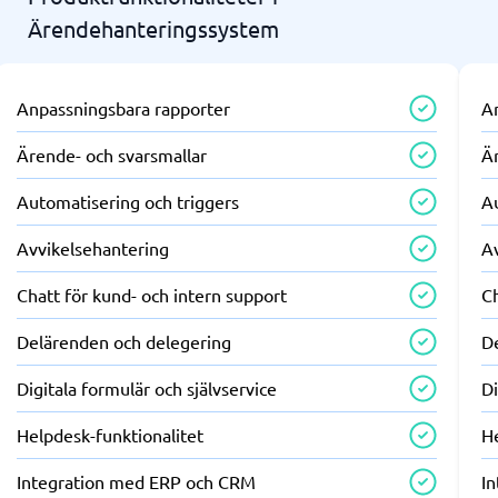
Ärendehanteringssystem
Anpassningsbara rapporter
A
Ärende- och svarsmallar
Ä
Automatisering och triggers
A
Avvikelsehantering
A
Chatt för kund- och intern support
Ch
Delärenden och delegering
D
Digitala formulär och självservice
Di
Helpdesk-funktionalitet
He
Integration med ERP och CRM
I