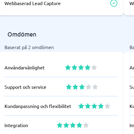
Webbaserad Lead Capture
W
Omdömen
Baserat på 2 omdömen
B
Användarvänlighet
A
Support och service
S
Kundanpassning och flexibilitet
Ku
Integration
In