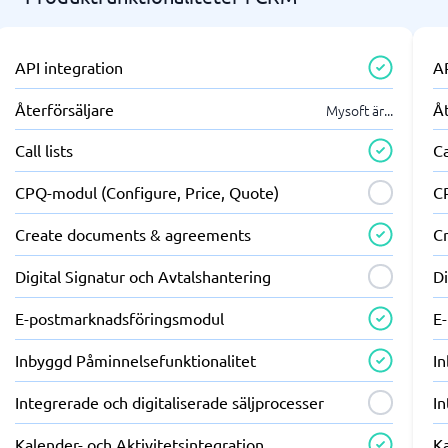
API integration
AP
Återförsäljare
Åt
Mysoft är
...
Call lists
Ca
CPQ-modul (Configure, Price, Quote)
C
Create documents & agreements
C
Digital Signatur och Avtalshantering
Di
E-postmarknadsföringsmodul
E
Inbyggd Påminnelsefunktionalitet
I
Integrerade och digitaliserade säljprocesser
In
Kalender- och Aktivitetsintegration
Ka