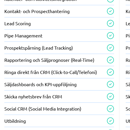
Kontakt- och Prospecthantering
K
Lead Scoring
L
Pipe Management
P
Prospektspårning (Lead Tracking)
P
Rapportering och Säljprognoser (Real-Time)
R
Ringa direkt från CRM (Click-to-Call/Telefoni)
Ri
Säljdashboards och KPI-uppföljning
Sä
Skicka nyhetsbrev från CRM
S
Social CRM (Social Media Integration)
So
Utbildning
U