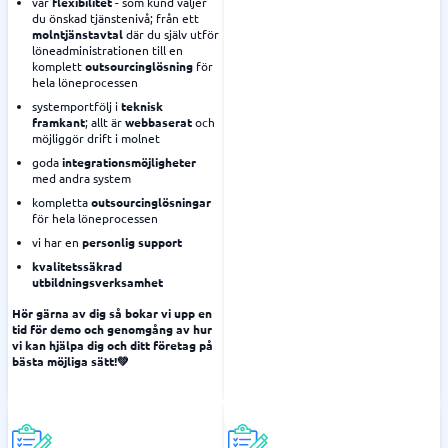
vår
flexibilitet
- som kund väljer
du önskad tjänstenivå; från ett
molntjänstavtal
där du själv utför
löneadministrationen till en
komplett
outsourcinglösning
för
hela löneprocessen
systemportfölj i
teknisk
framkant
; allt är
webbaserat
och
möjliggör drift i molnet
goda
integrationsmöjligheter
med andra system
kompletta
outsourcinglösningar
för hela löneprocessen
vi har en
personlig support
kvalitetssäkrad
utbildningsverksamhet
Hör gärna av dig så bokar vi upp en
tid för demo och genomgång av hur
vi kan hjälpa dig och ditt företag på
bästa möjliga sätt!💚