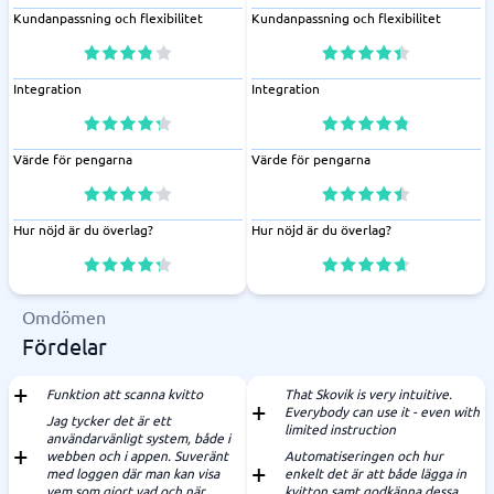
Kundanpassning och flexibilitet
Kundanpassning och flexibilitet
Integration
Integration
Värde för pengarna
Värde för pengarna
Hur nöjd är du överlag?
Hur nöjd är du överlag?
Omdömen
Fördelar
Funktion att scanna kvitto
That Skovik is very intuitive.
Everybody can use it - even with
Jag tycker det är ett
limited instruction
användarvänligt system, både i
webben och i appen. Suveränt
Automatiseringen och hur
med loggen där man kan visa
enkelt det är att både lägga in
vem som gjort vad och när.
kvitton samt godkänna dessa.