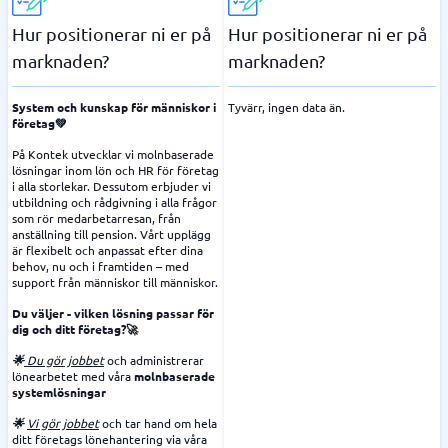
Hur positionerar ni er på
Hur positionerar ni er på
marknaden?
marknaden?
System och kunskap för människor i
Tyvärr, ingen data än.
företag💚
På Kontek utvecklar vi molnbaserade
lösningar inom lön och HR för företag
i alla storlekar. Dessutom erbjuder vi
utbildning och rådgivning i alla frågor
som rör medarbetarresan, från
anställning till pension. Vårt upplägg
är flexibelt och anpassat efter dina
behov, nu och i framtiden – med
support från människor till människor.
Du väljer - vilken lösning passar för
dig och ditt företag?🚀
🌟
Du gör jobbet
och administrerar
lönearbetet med våra
molnbaserade
systemlösningar
🌟
Vi gör jobbet
och tar hand om hela
ditt företags lönehantering via våra