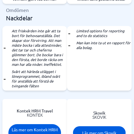
Omdömen
Nackdelar
Att friskvården inte går att ta
Limited options for reporting
bort för behovsanställda. Det
and to do statistics
skapar stor förvirring. Att man
Man kan inte ta ut en rapport för
måste bocka i alla attestnivåer,
alla bolag.
det tar tar och cheferna
glömmer bort. De bockar bara i
den första, det borde räcka om
man har alla nivåer. Ineffektivt.
Svårt att härleda utlägget i
löneprogrammet, ibland svårt
för anställda att förstå de
tvingande fälten
Kontek HRM Travel
Skovik
KONTEK
SKOVIK
Läs mer om Kontek HRM
Läs mer om Skovik