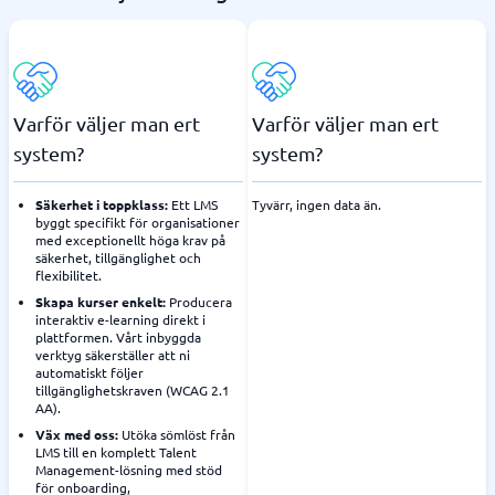
Varför väljer man ert
Varför väljer man ert
system?
system?
Säkerhet i toppklass:
Ett LMS
Tyvärr, ingen data än.
byggt specifikt för organisationer
med exceptionellt höga krav på
säkerhet, tillgänglighet och
flexibilitet.
Skapa kurser enkelt:
Producera
interaktiv e-learning direkt i
plattformen. Vårt inbyggda
verktyg säkerställer att ni
automatiskt följer
tillgänglighetskraven (WCAG 2.1
AA).
Väx med oss:
Utöka sömlöst från
LMS till en komplett Talent
Management-lösning med stöd
för onboarding,