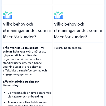
Vilka behov och
Vilka behov och
utmaningar är det som ni
utmaningar är det som ni
löser för kunden?
löser för kunden?
Från nyanställd till expert – vi
Tyvärr, ingen data än.
stöttar hela resan
Vårt mål är att
hjälpa er att bli en lärande
organisation där medarbetare
ständigt utvecklas. Med Grade
Learning löser vi era behov av
effektivitet, regelefterlevnad och
engagemang genom att:
Effektiv administration och
Onboarding
Ge nyanställda en trygg start med
digital pre- och onboarding.
Administrera lärarledda kurser
smidigt med funktioner för