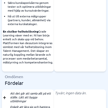
Säkra kunskapsnivåerna genom
tester och optimera utbildningar
med hjälp av kursutvärderingar.
Nå ut till externa målgrupper
(partners, kunder, allmänhet) via
externa kurskataloger.
En skalbar helhetslösning
Grade
Learning växer med er. Ni kan börja
enkelt och skala upp vid behov.
Plattformen kan dessutom integreras
sömlöst med vår helhetslösning inom
Talent Management. Det skapar en
naturlig koppling mellan lärande och
processer som medarbetarsamtal,
målstyrning och kompetenshantering.
Omdömen
Fördelar
Tyvärr, ingen data än.
Att det går att samla allt på ett
ställe. Lätt att bygga
utbildningar
Enkelt att lära sig och hantera,