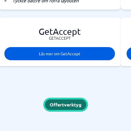
Tyckte bättre om förra layouten
GetAccept
GETACCEPT
Läs mer om GetAccept
Offertverktyg