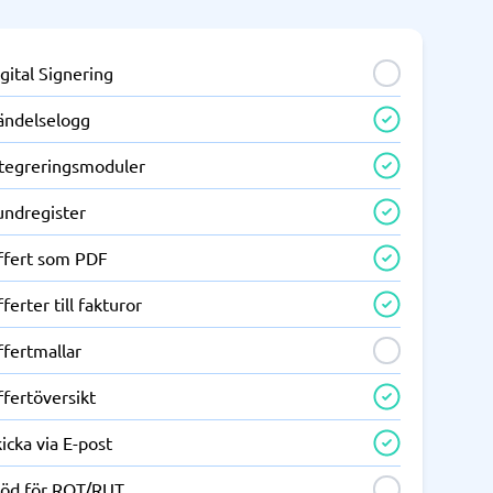
gital Signering
ändelselogg
ntegreringsmoduler
undregister
ffert som PDF
ferter till fakturor
ffertmallar
fertöversikt
icka via E-post
töd för ROT/RUT