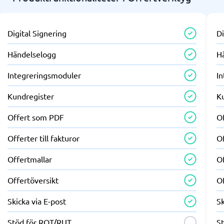
Digital Signering
Di
Händelselogg
H
Integreringsmoduler
I
Kundregister
K
Offert som PDF
O
Offerter till fakturor
Of
Offertmallar
O
Offertöversikt
Of
Skicka via E-post
Sk
Stöd för ROT/RUT
S