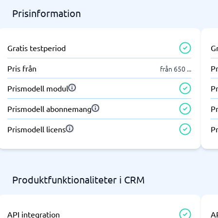
Prisinformation
Gratis testperiod
Gr
Pris från
Pr
från 650
...
Prismodell modul
P
Prismodell abonnemang
P
Prismodell licens
Pr
Produktfunktionaliteter i CRM
API integration
AP