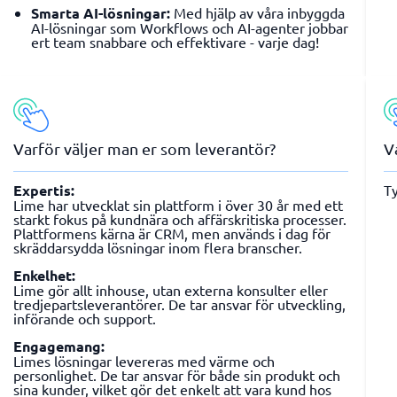
Smarta AI-lösningar:
Med hjälp av våra inbyggda
AI-lösningar som Workflows och AI-agenter jobbar
ert team snabbare och effektivare - varje dag!
Varför väljer man er som leverantör?
V
Expertis:
Ty
Lime har utvecklat sin plattform i över 30 år med ett
starkt fokus på kundnära och affärskritiska processer.
Plattformens kärna är CRM, men används i dag för
skräddarsydda lösningar inom flera branscher.
Enkelhet:
Lime gör allt inhouse, utan externa konsulter eller
tredjepartsleverantörer. De tar ansvar för utveckling,
införande och support.
Engagemang:
Limes lösningar levereras med värme och
personlighet. De tar ansvar för både sin produkt och
sina kunder, vilket gör det enkelt att vara kund hos