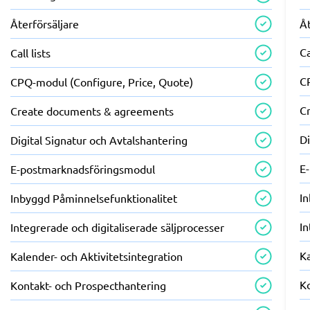
Återförsäljare
Åt
Ca
Call lists
C
CPQ-modul (Configure, Price, Quote)
C
Create documents & agreements
Di
Digital Signatur och Avtalshantering
E
E-postmarknadsföringsmodul
I
Inbyggd Påminnelsefunktionalitet
In
Integrerade och digitaliserade säljprocesser
Ka
Kalender- och Aktivitetsintegration
K
Kontakt- och Prospecthantering