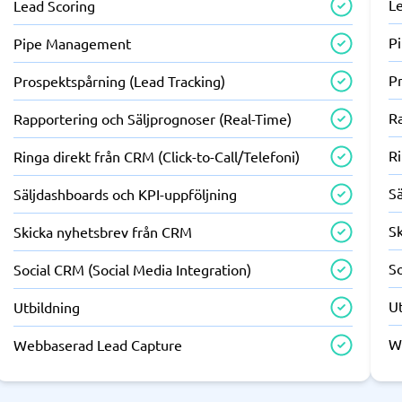
L
Lead Scoring
P
Pipe Management
P
Prospektspårning (Lead Tracking)
R
Rapportering och Säljprognoser (Real-Time)
Ri
Ringa direkt från CRM (Click-to-Call/Telefoni)
Sä
Säljdashboards och KPI-uppföljning
S
Skicka nyhetsbrev från CRM
So
Social CRM (Social Media Integration)
U
Utbildning
W
Webbaserad Lead Capture