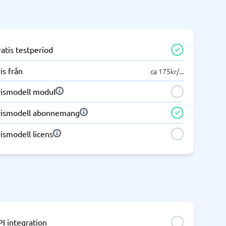
atis testperiod
is från
ca 175kr/
...
rismodell modul
rismodell abonnemang
ismodell licens
I integration