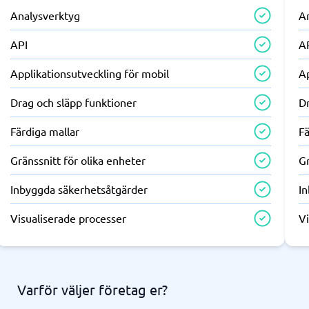
Analysverktyg
A
API
A
Applikationsutveckling för mobil
Ap
Drag och släpp funktioner
Dr
Färdiga mallar
Fä
Gränssnitt för olika enheter
Gr
Inbyggda säkerhetsåtgärder
I
Visualiserade processer
Vi
Varför väljer företag er?