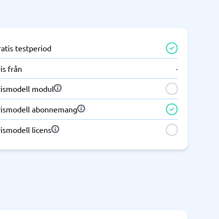
atis testperiod
is från
-
rismodell modul
rismodell abonnemang
ismodell licens