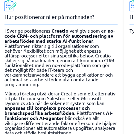
Hur positionerar ni er på marknaden?
H
I Sverige positioneras
Creatio
vanligtvis som en
no-
Ty
code CRM- och plattform för automatisering av
arbetsflöden med starka AI-funktioner
.
Plattformen riktar sig till organisationer som
behöver flexibilitet och möjlighet att anpassa
affärsprocesser efter sina specifika behov. Creatio
skiljer sig på marknaden genom att kombinera CRM-
funktionalitet med en no-code-plattform som gör
det möjligt för både IT-team och
verksamhetsanvändare att bygga applikationer och
automatisera arbetsflöden utan omfattande
programmering.
Många företag utvärderar Creatio som ett alternativ
till plattformar som Salesforce eller Microsoft
Dynamics 365 när de söker ett system som kan
anpassas till komplexa processer och
branschspecifika arbetsflöden
. Plattformens
AI-
funktioner och AI-agenter
blir också en allt
viktigare differentierande faktor eftersom de hjälper
organisationer att automatisera uppgifter, analysera
data och stödja beslutsfattande.