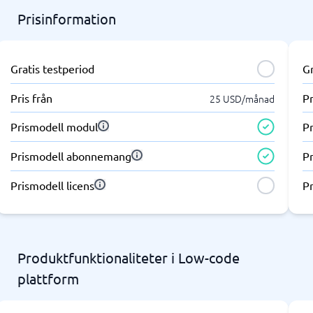
Prisinformation
Gratis testperiod
Gr
Pris från
Pr
25 USD/månad
Prismodell modul
P
Prismodell abonnemang
P
Prismodell licens
Pr
Produktfunktionaliteter i Low-code
plattform