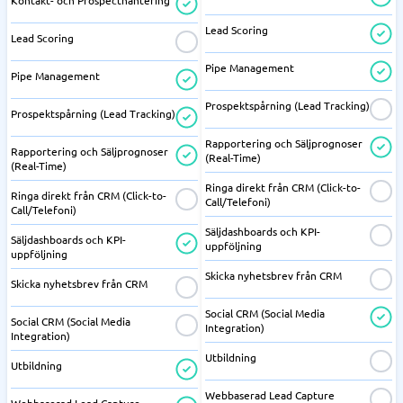
Kontakt- och Prospecthantering
Lead Scoring
Lead Scoring
Pipe Management
Pipe Management
Prospektspårning (Lead Tracking)
Prospektspårning (Lead Tracking)
Rapportering och Säljprognoser
Rapportering och Säljprognoser
(Real-Time)
(Real-Time)
Ringa direkt från CRM (Click-to-
Ringa direkt från CRM (Click-to-
Call/Telefoni)
Call/Telefoni)
Säljdashboards och KPI-
Säljdashboards och KPI-
uppföljning
uppföljning
Skicka nyhetsbrev från CRM
Skicka nyhetsbrev från CRM
Social CRM (Social Media
Social CRM (Social Media
Integration)
Integration)
Utbildning
Utbildning
Webbaserad Lead Capture