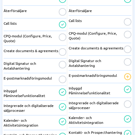
Återförsäljare
Återförsäljare
Call lists
Call lists
CPQ-modul (Configure, Price,
CPQ-modul (Configure, Price,
Quote)
Quote)
Create documents & agreements
Create documents & agreements
Digital Signatur och
Digital Signatur och
Avtalshantering
Avtalshantering
E-postmarknadsföringsmodul
E-postmarknadsföringsmodul
Inbyggd
Inbyggd
Påminnelsefunktionalitet
Påminnelsefunktionalitet
Integrerade och digitaliserade
Integrerade och digitaliserade
säljprocesser
säljprocesser
Kalender- och
Kalender- och
Aktivitetsintegration
Aktivitetsintegration
Kontakt- och Prospecthantering