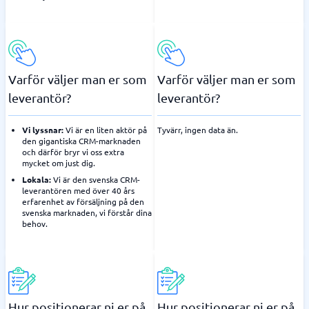
Varför väljer man er som
Varför väljer man er som
leverantör?
leverantör?
Vi lyssnar:
Vi är en liten aktör på
Tyvärr, ingen data än.
den gigantiska CRM-marknaden
och därför bryr vi oss extra
mycket om just dig.
Lokala:
Vi är den svenska CRM-
leverantören med över 40 års
erfarenhet av försäljning på den
svenska marknaden, vi förstår dina
behov.
Hur positionerar ni er på
Hur positionerar ni er på