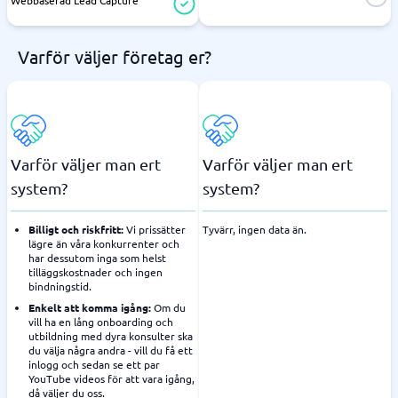
Webbaserad Lead Capture
Varför väljer företag er?
Varför väljer man ert
Varför väljer man ert
system?
system?
Billigt och riskfritt:
Vi prissätter
Tyvärr, ingen data än.
lägre än våra konkurrenter och
har dessutom inga som helst
tilläggskostnader och ingen
bindningstid.
Enkelt att komma igång:
Om du
vill ha en lång onboarding och
utbildning med dyra konsulter ska
du välja några andra - vill du få ett
inlogg och sedan se ett par
YouTube videos för att vara igång,
då väljer du oss.