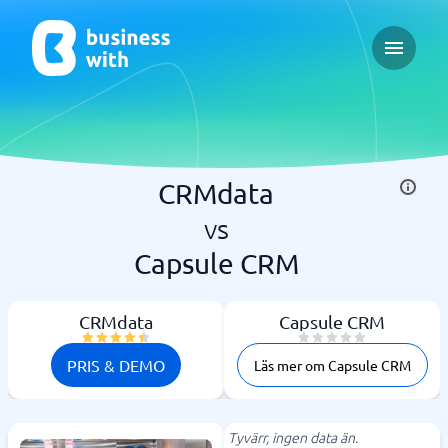
Open ma
CRMdata
vs
Capsule CRM
CRMdata
Capsule CRM
PRIS & DEMO
Läs mer om Capsule CRM
Tyvärr, ingen data än.