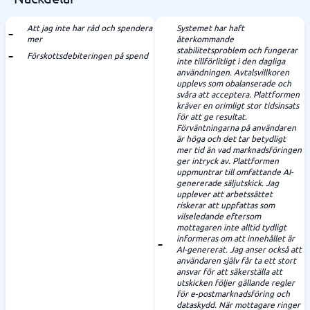
Att jag inte har råd och spendera
Systemet har haft
mer
återkommande
stabilitetsproblem och fungerar
Förskottsdebiteringen på spend
inte tillförlitligt i den dagliga
användningen. Avtalsvillkoren
upplevs som obalanserade och
svåra att acceptera. Plattformen
kräver en orimligt stor tidsinsats
för att ge resultat.
Förväntningarna på användaren
är höga och det tar betydligt
mer tid än vad marknadsföringen
ger intryck av. Plattformen
uppmuntrar till omfattande AI-
genererade säljutskick. Jag
upplever att arbetssättet
riskerar att uppfattas som
vilseledande eftersom
mottagaren inte alltid tydligt
informeras om att innehållet är
AI-genererat. Jag anser också att
användaren själv får ta ett stort
ansvar för att säkerställa att
utskicken följer gällande regler
för e-postmarknadsföring och
dataskydd. När mottagare ringer