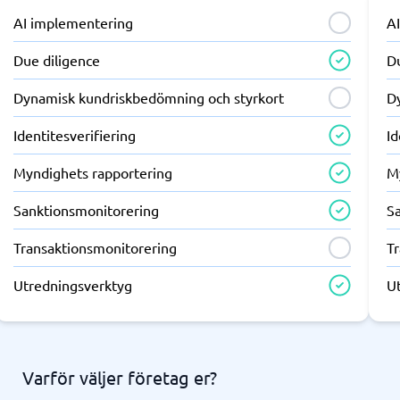
AI implementering
A
Due diligence
D
Dynamisk kundriskbedömning och styrkort
D
Identitesverifiering
Id
Myndighets rapportering
M
Sanktionsmonitorering
S
Transaktionsmonitorering
T
Utredningsverktyg
U
Varför väljer företag er?