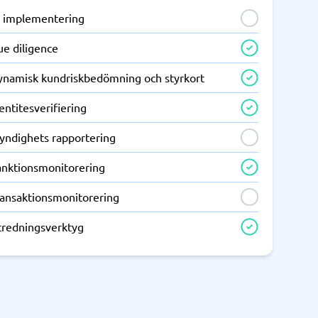
I implementering
ue diligence
ynamisk kundriskbedömning och styrkort
entitesverifiering
yndighets rapportering
anktionsmonitorering
ransaktionsmonitorering
tredningsverktyg