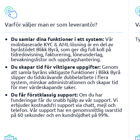
Varför väljer man er som leverantör?
V
Du samlar dina funktioner i ett system:
Vår
Ty
molnbaserade KYC & AML-lösning är en del av
byråstödet Blikk Byrå, som ger dig full koll på
tidredovisning, fakturering, löneunderlag,
bevakningslistor och uppdragshantering.
Du skapar tid för viktigare uppgifter:
Genom
att samla byråns viktigaste funktioner i Blikk Byrå
slipper du tidskrävande dubbelarbete i flera
system, minskar administrationen och skapar tid
för mer värdeskapande saker.
Du får förstklassig support:
Om du har
funderingar får du snabb hjälp av vår support. Vi
erbjuder kostnadsfri support via chatt, mejl och
telefon. Vår support har en genomsnittlig svarstid
på 60 sekunder och en kundnöjdhet på 99%.