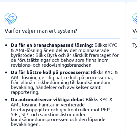
Varför väljer man ert system?
V
Du får en branschanpassad lösning:
Blikks KYC
Ty
& AML-lösning är en del av det molnbaserade
byråstödet Blikk Byrå och är särskilt framtaget för
de förutsättningar och behov som finns inom
revisions- och redovisningsbranschen.
Du får bättre koll på processerna:
Blikks KYC &
AML-lösning ger dig bättre koll på processerna,
från allmän riskbedömning till kundkännedom,
bevakning, händelser och avvikelser samt
rapportering.
Du automatiserar viktiga delar:
Blikks KYC &
AML-lösning hämtar in verifierade
företagsuppgifter och gör kontroller mot PEP-,
SIE-, SIP- och sanktionslistor under
kundkännedomsprocessen och den löpande
bevakningen.