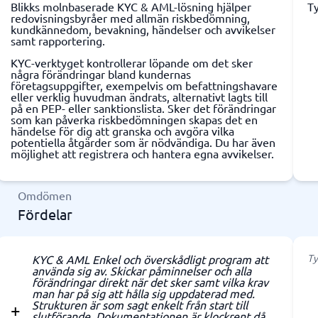
Blikks molnbaserade KYC & AML-lösning hjälper
Ty
redovisningsbyråer med allmän riskbedömning,
kundkännedom, bevakning, händelser och avvikelser
samt rapportering.
KYC-verktyget kontrollerar löpande om det sker
några förändringar bland kundernas
företagsuppgifter, exempelvis om befattningshavare
eller verklig huvudman ändrats, alternativt lagts till
på en PEP- eller sanktionslista. Sker det förändringar
som kan påverka riskbedömningen skapas det en
händelse för dig att granska och avgöra vilka
potentiella åtgärder som är nödvändiga. Du har även
möjlighet att registrera och hantera egna avvikelser.
Omdömen
Fördelar
Ty
KYC & AML Enkel och överskådligt program att
använda sig av. Skickar påminnelser och alla
förändringar direkt när det sker samt vilka krav
man har på sig att hålla sig uppdaterad med.
Strukturen är som sagt enkelt från start till
slutförande. Dokumentationen är klockrent då