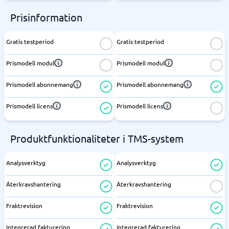
Prisinformation
Gratis testperiod
Gratis testperiod
Prismodell modul
Prismodell modul
Prismodell abonnemang
Prismodell abonnemang
Prismodell licens
Prismodell licens
Produktfunktionaliteter i TMS-system
Analysverktyg
Analysverktyg
Återkravshantering
Återkravshantering
Fraktrevision
Fraktrevision
Integrerad fakturering
Integrerad fakturering