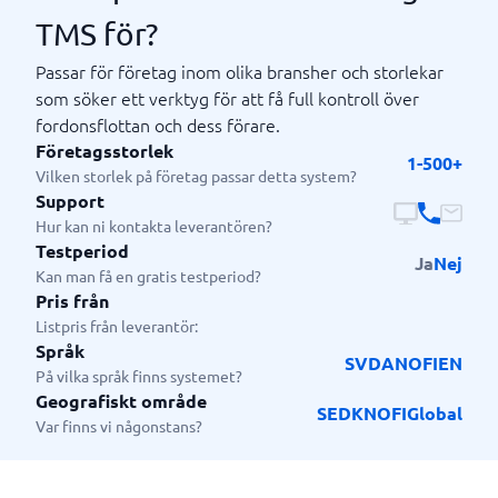
TMS för?
Passar för företag inom olika bransher och storlekar
som söker ett verktyg för att få full kontroll över
fordonsflottan och dess förare.
Företagsstorlek
1-500+
Vilken storlek på företag passar detta system?
Support
Hur kan ni kontakta leverantören?
Testperiod
Ja
Nej
Kan man få en gratis testperiod?
Pris från
Listpris från leverantör:
Språk
SV
DA
NO
FI
EN
På vilka språk finns systemet?
Geografiskt område
SE
DK
NO
FI
Global
Var finns vi någonstans?