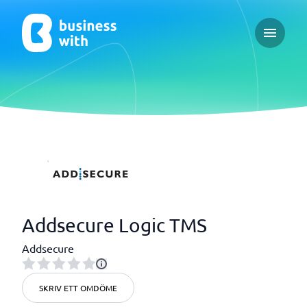
Open ma
Addsecure Logic TMS
Addsecure
SKRIV ETT OMDÖME