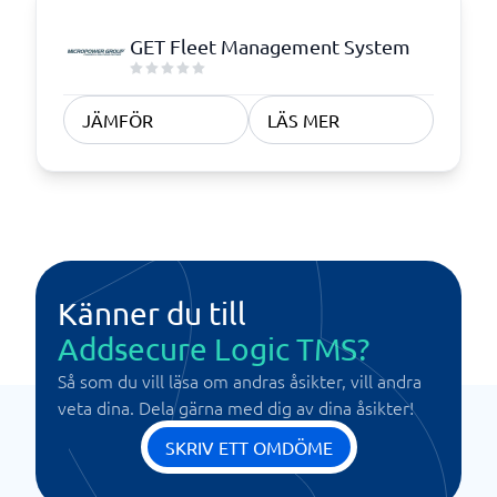
GET Fleet Management System
JÄMFÖR
LÄS MER
Känner du till
Addsecure Logic TMS?
Så som du vill läsa om andras åsikter, vill andra
veta dina. Dela gärna med dig av dina åsikter!
SKRIV ETT OMDÖME