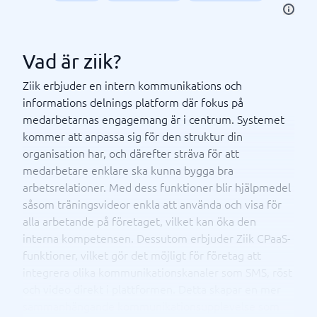
Vad är ziik?
Ziik erbjuder en intern kommunikations och
informations delnings platform där fokus på
medarbetarnas engagemang är i centrum. Systemet
kommer att anpassa sig för den struktur din
organisation har, och därefter sträva för att
medarbetare enklare ska kunna bygga bra
arbetsrelationer. Med dess funktioner blir hjälpmedel
såsom träningsvideor enkla att använda och visa för
alla arbetande på företaget, vilket kan öka den
interna kompetensen. Dessutom erbjuder Ziik CPaaS-
funktioner, vilket gör det möjligt för företag att
integrera olika kommunikationskanaler som SMS, röst
och video direkt i plattformen. Detta skapar en mer
sammanhängande kommunikationsupplevelse som