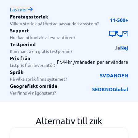
kan anpassas efter specifika behov inom
Läs mer
organisationen, vilket ytterligare stärker
Företagsstorlek
medarbetarnas samarbete och engagemang.
11-500+
Vilken storlek på företag passar detta system?
Vilka passar ziik för?
Support
Ziik´s intranät passar mindre till stora företag oavsett
Hur kan ni kontakta leverantören?
Testperiod
affärsidé eller bransch som söker en plattform för
Ja
Nej
Kan man få en gratis testperiod?
medarbetare och ledning att dela material på. Ziik är
Pris från
för dig som värderar medarbetares engagemang i
Fr.44kr /månaden per användare
Listpris från leverantör:
arbetet samt informationsdelningen mellan arbeten.
Språk
SV
DA
NO
EN
På vilka språk finns systemet?
Geografiskt område
SE
DK
NO
Global
Var finns vi någonstans?
Alternativ till ziik