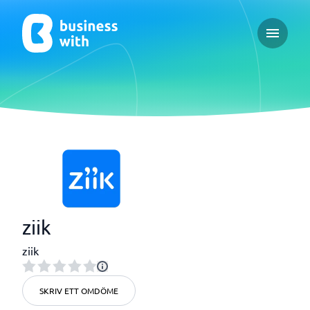
Open ma
ziik
ziik
SKRIV ETT OMDÖME