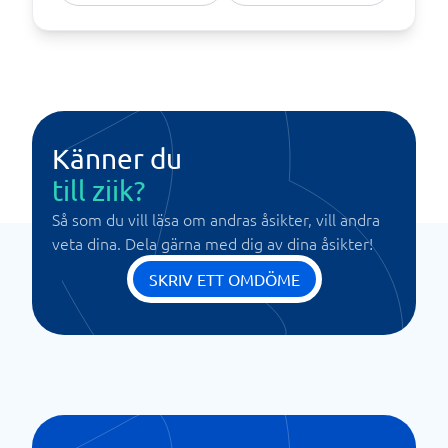
Känner du
till ziik?
Så som du vill läsa om andras åsikter, vill andra
veta dina. Dela gärna med dig av dina åsikter!
SKRIV ETT OMDÖME