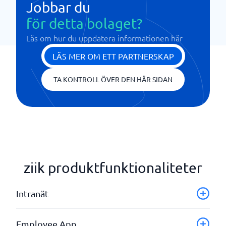
Jobbar du
för detta bolaget?
Läs om hur du uppdatera informationen här
LÄS MER OM ETT PARTNERSKAP
TA KONTROLL ÖVER DEN HÄR SIDAN
ziik produktfunktionaliteter
Intranät
Aktivitets- och nyhetsflöden
Employee App