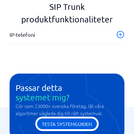
SIP Trunk
produktfunktionaliteter
IP-telefoni
Integration med CRM
SIP
Softphone (app för dator och mobil)
Telefonväxel (PBX)
VoIP
Passar detta
systemet mig?
Gör som 23000+ svenska företag, låt våra
algoritmer vägleda dig till rätt systemval.
TESTA SYSTEMGUIDEN