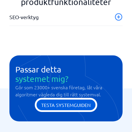
produktfunktionaliteter
SEO-verktyg
Analysverktyg
API integrering
Passar detta
systemet mig?
Gör som 23000+ svenska företag, låt våra
algoritmer vägleda dig till rätt systemval.
TESTA SYSTEMGUIDEN