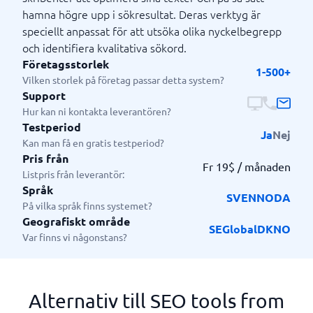
hamna högre upp i sökresultat. Deras verktyg är
speciellt anpassat för att utsöka olika nyckelbegrepp
och identifiera kvalitativa sökord.
Företagsstorlek
1-500+
Vilken storlek på företag passar detta system?
Support
Hur kan ni kontakta leverantören?
Testperiod
Ja
Nej
Kan man få en gratis testperiod?
Pris från
Fr 19$ / månaden
Listpris från leverantör:
Språk
SV
EN
NO
DA
På vilka språk finns systemet?
Geografiskt område
SE
Global
DK
NO
Var finns vi någonstans?
Alternativ till SEO tools from