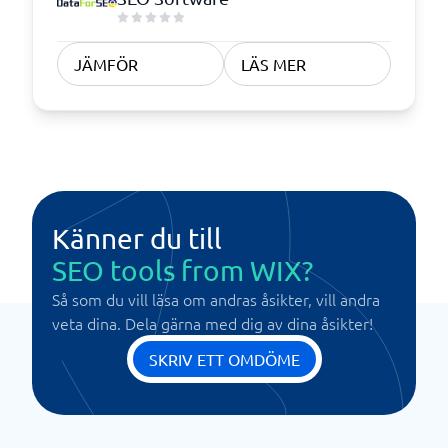
JÄMFÖR
LÄS MER
Känner du till
SEO tools from WIX?
Så som du vill läsa om andras åsikter, vill andra
veta dina. Dela gärna med dig av dina åsikter!
SKRIV ETT OMDÖME