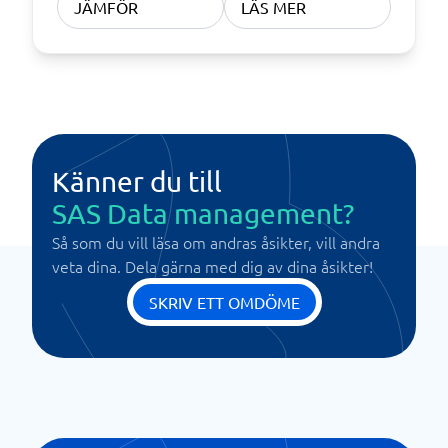
JÄMFÖR
LÄS MER
Känner du till
SAS Data management?
Så som du vill läsa om andras åsikter, vill andra
veta dina. Dela gärna med dig av dina åsikter!
SKRIV ETT OMDÖME