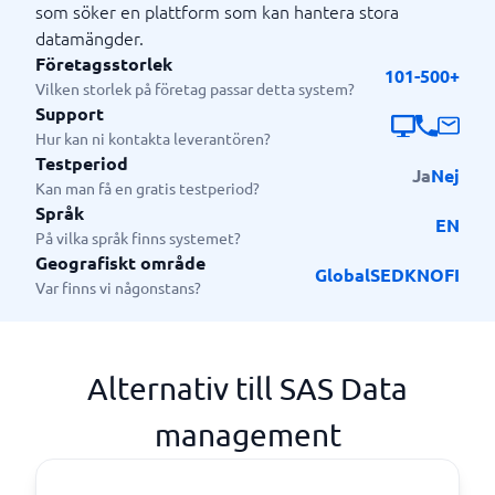
som söker en plattform som kan hantera stora
datamängder.
Företagsstorlek
101-500+
Vilken storlek på företag passar detta system?
Support
Hur kan ni kontakta leverantören?
Testperiod
Ja
Nej
Kan man få en gratis testperiod?
Språk
EN
På vilka språk finns systemet?
Geografiskt område
Global
SE
DK
NO
FI
Var finns vi någonstans?
Alternativ till SAS Data
management