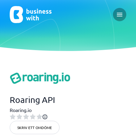
Open ma
Roaring API
Roaring.io
SKRIV ETT OMDÖME