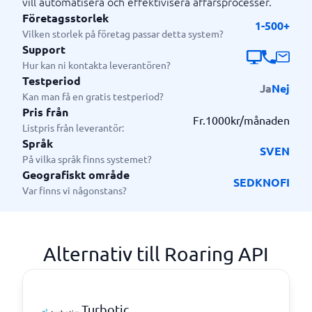
vill automatisera och effektivisera affärsprocesser.
Företagsstorlek
1-500+
Vilken storlek på företag passar detta system?
Support
Hur kan ni kontakta leverantören?
Testperiod
Ja
Nej
Kan man få en gratis testperiod?
Pris från
Fr.1000kr/månaden
Listpris från leverantör:
Språk
SV
EN
På vilka språk finns systemet?
Geografiskt område
SE
DK
NO
FI
Var finns vi någonstans?
Alternativ till Roaring API
Turbotic