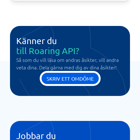
Känner du
till Roaring API?
Så som du vill läsa om andras åsikter, vill andra
veta dina. Dela gärna med dig av dina åsikter!
SKRIV ETT OMDÖME
Jobbar du