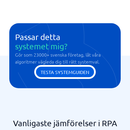
Avancerad analys
Färdiga kod-moduler
Low-code funktionaliteter
Visualiserade processer
Passar detta
systemet mig?
Gör som 23000+ svenska företag, låt våra
algoritmer vägleda dig till rätt systemval.
TESTA SYSTEMGUIDEN
Vanligaste jämförelser i RPA