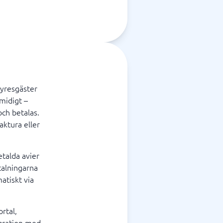
hyresgäster
midigt –
 och betalas.
aktura eller
etalda avier
talningarna
atiskt via
rtal,
egration med