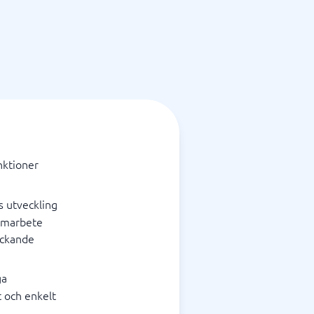
nktioner
s utveckling
samarbete
äckande
ga
t och enkelt