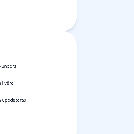
 kunders
 i våra
ch uppdateras