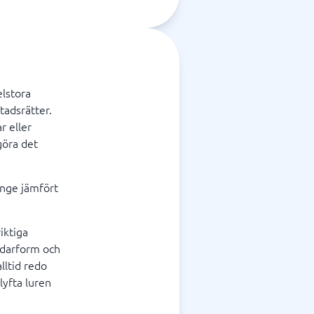
elstora
tadsrätter.
r eller
göra det
inge jämfört
iktiga
ndarform och
lltid redo
lyfta luren