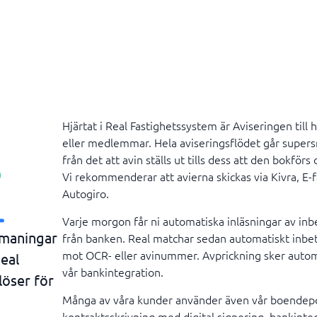
Hjärtat i Real Fastighetssystem är Aviseringen till 
eller medlemmar. Hela aviseringsflödet går supers
från det att avin ställs ut tills dess att den bokförs
Vi rekommenderar att avierna skickas via Kivra, E-f
Autogiro.
Varje morgon får ni automatiska inläsningar av inb
tmaningar
från banken. Real matchar sedan automatiskt inbe
mot OCR- eller avinummer. Avprickning sker autom
eal
vår bankintegration.
löser för
Många av våra kunder använder även vår boendepo
kontraktsskrivning med digital signering, bankint