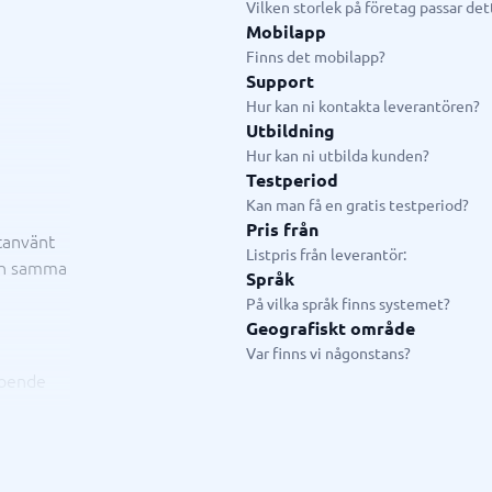
Vilken storlek på företag passar de
ring & ATS
Telefonväxel & företagstele
Mobilapp
Finns det mobilapp?
IP-telefoni
em
Telefonväxel
Support
ingsverktyg
AI Receptionist
Hur kan ni kontakta leverantören?
Kontaktcenter
Utbildning
Molnväxel
Hur kan ni utbilda kunden?
Callcenter-system
Testperiod
Företagstelefoni
Kan man få en gratis testperiod?
Visa alla 7 →
Pris från
tanvänt
Listpris från leverantör:
och samma
Språk
antering & helpdesk
På vilka språk finns systemet?
nteringssystem
Geografiskt område
Var finns vi någonstans?
tssystem
boende
 system
icesystem
ionshanteringssystem