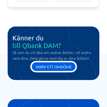
Känner du
till Qbank DAM?
Så som du vill läsa om andras åsikter, vill andra
veta dina. Dela gärna med dig av dina åsikter!
SKRIV ETT OMDÖME