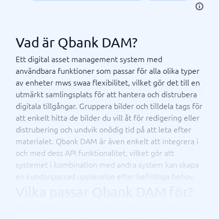
Vad är Qbank DAM?
Ett digital asset management system med
användbara funktioner som passar för alla olika typer
av enheter mws swaa flexibilitet, vilket gör det till en
utmärkt samlingsplats för att hantera och distrubera
digitala tillgångar. Gruppera bilder och tilldela tags för
att enkelt hitta de bilder du vill åt för redigering eller
distrubering och undvik onödig tid på att leta efter
materialet. Qbank DAM är även enkelt att integrera i
och med dess API funktionalitet, vilket gör att
systemet i kombination med andra system kan skapa
en kundanpassad upplevelse efter befintliga behov.
Vilka passar Qbank DAM för?
Passar för företag av medelstor till stor storlek, med