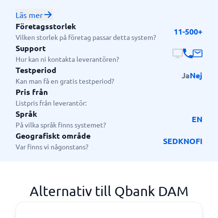
undantag för lite mindre men etablerade företag.
Används för att strukturera upp i mediaarkivet och
Läs mer
skapa en smidig hantering av mediafilerna.
Företagsstorlek
11-500+
Vilken storlek på företag passar detta system?
Support
Hur kan ni kontakta leverantören?
Testperiod
Ja
Nej
Kan man få en gratis testperiod?
Pris från
Listpris från leverantör:
Språk
EN
På vilka språk finns systemet?
Geografiskt område
SE
DK
NO
FI
Var finns vi någonstans?
Alternativ till Qbank DAM