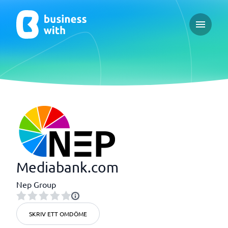
Open ma
Mediabank.com
Nep Group
SKRIV ETT OMDÖME