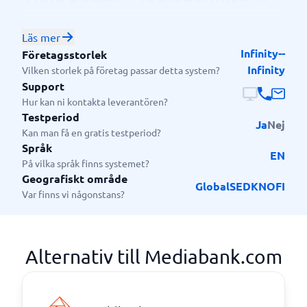
för?
Läs mer
NEP Group's mediabank lösningar passar mellanstora
Infinity--
Företagsstorlek
till stora företag som rättighetsinnehavare,
Infinity
Vilken storlek på företag passar detta system?
programföretag och orgnisationer med mellan 101-
Support
500 & 500+ anställda.
Hur kan ni kontakta leverantören?
Testperiod
Ja
Nej
Kan man få en gratis testperiod?
Språk
EN
På vilka språk finns systemet?
Geografiskt område
Global
SE
DK
NO
FI
Var finns vi någonstans?
Alternativ till Mediabank.com