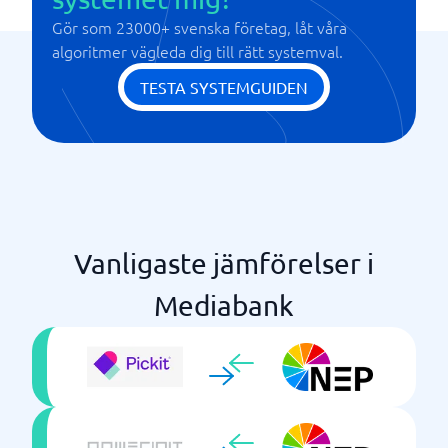
Gör som 23000+ svenska företag, låt våra
algoritmer vägleda dig till rätt systemval.
TESTA SYSTEMGUIDEN
Vanligaste jämförelser i
Mediabank