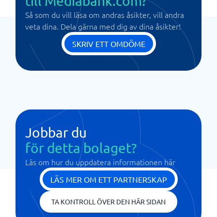
till Mediabank.com?
Så som du vill läsa om andras åsikter, vill andra
veta dina. Dela gärna med dig av dina åsikter!
SKRIV ETT OMDÖME
Jobbar du
för detta bolaget?
Läs om hur du uppdatera informationen här
LÄS MER OM ETT PARTNERSKAP
TA KONTROLL ÖVER DEN HÄR SIDAN