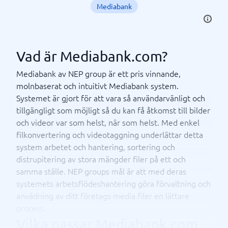
Mediabank
Vad är Mediabank.com?
Mediabank av NEP group är ett pris vinnande,
molnbaserat och intuitivt Mediabank system.
Systemet är gjort för att vara så användarvänligt och
tillgängligt som möjligt så du kan få åtkomst till bilder
och videor var som helst, när som helst. Med enkel
filkonvertering och videotaggning underlättar detta
system arbetet och hantering, sortering och
distrupitering av stora mängder filer på ett och
samma ställe. NEP groups mål är att med deras
systemets arbetsflödeshantering göra förvaltning och
anvädning av ditt företags media filer en lättare
process.
Vilka passar Mediabank.com