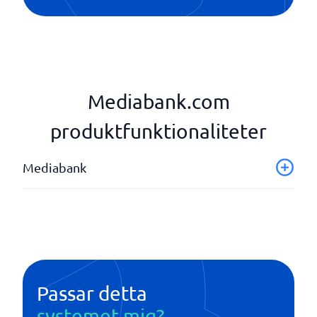
Mediabank.com
produktfunktionaliteter
Mediabank
Arbetsflödeshantering
Automatisk metadatahantering
Bild och video taggning
Filkonverting
Revisionshistorik
Passar detta
systemet mig?