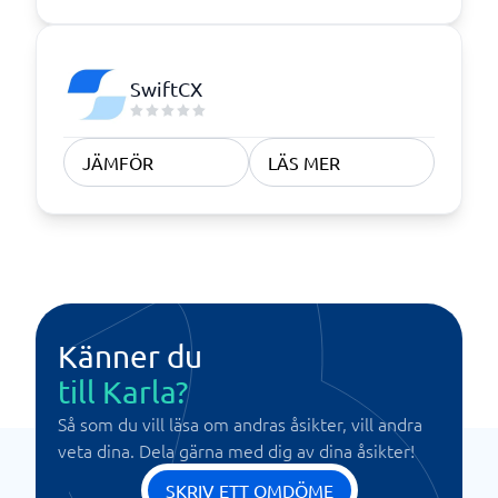
SwiftCX
JÄMFÖR
LÄS MER
Känner du
till Karla?
Så som du vill läsa om andras åsikter, vill andra
veta dina. Dela gärna med dig av dina åsikter!
SKRIV ETT OMDÖME