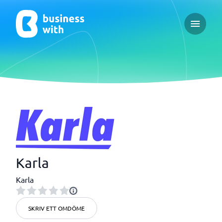
Open ma
Karla
Karla
SKRIV ETT OMDÖME