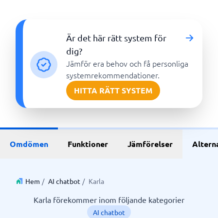
Är det här rätt system för
dig?
Jämför era behov och få personliga
systemrekommendationer.
HITTA RÄTT SYSTEM
Omdömen
Funktioner
Jämförelser
Altern
Hem
/
AI chatbot
/
Karla
Karla förekommer inom följande kategorier
AI chatbot