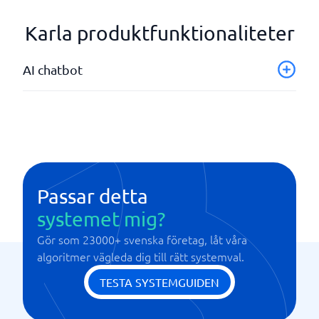
Karla produktfunktionaliteter
AI chatbot
Kundsupport
Leadgenerering och försäljningsautomation
Naturlig språkförståelse
Proaktivt engagemang
Passar detta
systemet mig?
Gör som 23000+ svenska företag, låt våra
algoritmer vägleda dig till rätt systemval.
TESTA SYSTEMGUIDEN