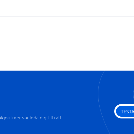
Rättspraxis- och lagstiftnings
Textanpassning
TEST
goritmer vägleda dig till rätt