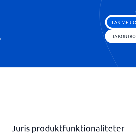
LÄS MER 
TA KONTRO
r
Juris produktfunktionaliteter