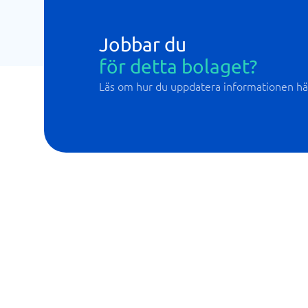
Jobbar du
för detta bolaget?
Läs om hur du uppdatera informationen hä