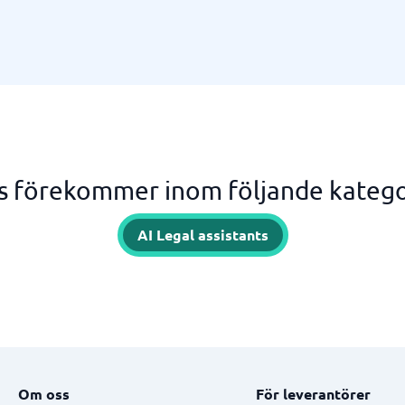
is förekommer inom följande katego
AI Legal assistants
Om oss
För leverantörer