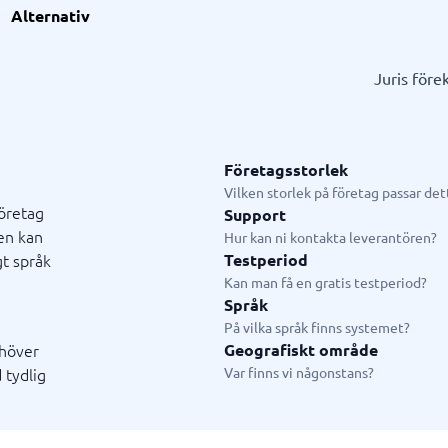
l
ionell tjänst
GDPR & compliance
Systemkonsulter
Alternativ
splattform
och utbildningskonsult
LMS
CRM-konsult
slösningar
fiering
Fysiska säkerhetssystem
ERP-konsult
Juris för
Consent management platform
Hubspot-konsult
em
Cybersäkerhetsprogram
Infor-konsult
p
Dataskydd & GDPR
Creatio-konsult
Salesforce-konsult
Företagsstorlek
Vilken storlek på företag passar de
företag
Support
en kan
ystem
Livechatt & Chatbot
Hur kan ni kontakta leverantören?
gt språk
Testperiod
system
Chatbot
Kan man få en gratis testperiod?
tasystem
Livechatt
Språk
tem
På vilka språk finns systemet?
tem butik
ehöver
Geografiskt område
tem restaurang
 tydlig
Var finns vi någonstans?
tem
n