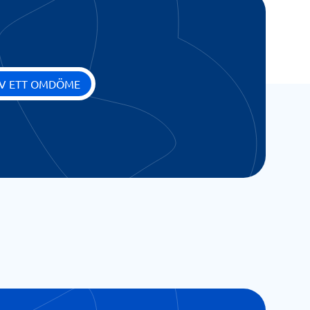
IV ETT OMDÖME