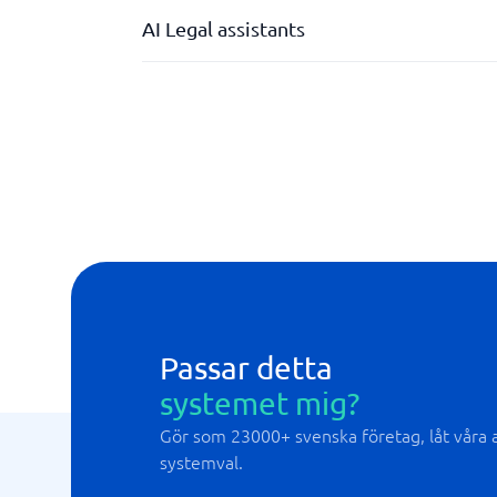
AI Legal assistants
Dataskydd och säkerhet
Naturlig språksökning
Passar detta
systemet mig?
Gör som 23000+ svenska företag, låt våra al
systemval.