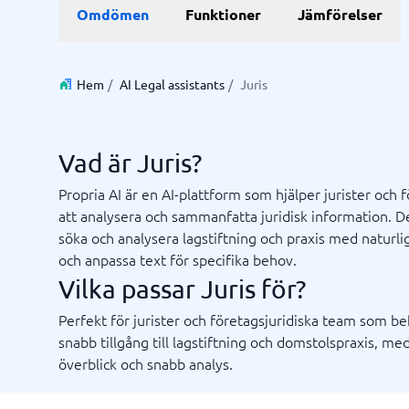
Data & Analys
Marknadsföring
E-hande
Profess
Omdömen
Funktioner
Jämförelser
Finansiell rapportering
Integrationsplattform
Kartläggningsverktyg
Enkätverktyg
SEO-byrå
E-handel
Lärande- 
BI System
Digital marknadsföringsbyrå
Betalning
ISO-certi
Budget- och prognosverktyg
Digital annonseringsbyrå
CMS
Hem
/
AI Legal assistants
/
Juris
Budgetverktyg
Google Ads-byrå
PIM-syst
Data management platform
Content marketing-byrå
Webbsho
Digital asset management-system
Digital byrå
Vad är Juris?
Visa alla 9 →
Propria AI är en AI-plattform som hjälper jurister och 
att analysera och sammanfatta juridisk information. D
IT & Infrastruktur
Kassas
söka och analysera lagstiftning och praxis med naturli
Remote desktop system
Boknings
och anpassa text för specifika behov.
Cloud as a service
Butiksda
Vilka passar Juris för?
iPaas
Kassasys
Webbhotell
Kassasys
Perfekt för jurister och företagsjuridiska team som b
Kassasys
snabb tillgång till lagstiftning och domstolspraxis, med
POS-sys
överblick och snabb analys.
Osäker på vilket system?
Starta guide
Systemguiden hittar rätt på några minuter.