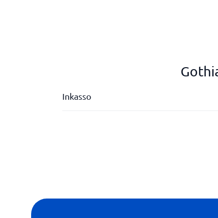
Gothi
Inkasso
Anpassade processer
Automatiserade flöden
Integrerbart med ekonomisystem