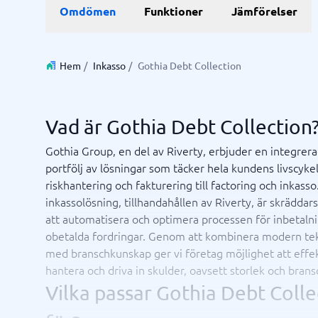
Data & Analys
Marknadsföring
E-hande
Profess
Omdömen
Funktioner
Jämförelser
Finansiell rapportering
Integrationsplattform
Kartläggningsverktyg
Enkätverktyg
SEO-byrå
E-handel
Lärande- 
BI System
Digital marknadsföringsbyrå
Betalning
ISO-certi
Budget- och prognosverktyg
Digital annonseringsbyrå
CMS
Hem
/
Inkasso
/
Gothia Debt Collection
Budgetverktyg
Google Ads-byrå
PIM-syst
Data management platform
Content marketing-byrå
Webbsho
Digital asset management-system
Digital byrå
Vad är Gothia Debt Collection
Visa alla 9 →
Gothia Group, en del av Riverty, erbjuder en integrer
portfölj av lösningar som täcker hela kundens livscykel
IT & Infrastruktur
Kassas
riskhantering och fakturering till factoring och inkasso
Remote desktop system
Boknings
inkassolösning, tillhandahållen av Riverty, är skräddar
Cloud as a service
Butiksda
att automatisera och optimera processen för inbetaln
iPaas
Kassasys
obetalda fordringar. Genom att kombinera modern te
Webbhotell
Kassasys
med branschkunskap ger vi företag möjlighet att effek
Kassasys
hantera och driva in skulder, oavsett storlek och brans
POS-sys
Osäker på vilket system?
Vilka passar Gothia Debt Colle
Starta guide
Systemguiden hittar rätt på några minuter.