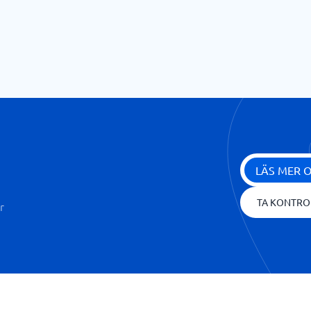
LÄS MER 
TA KONTRO
r