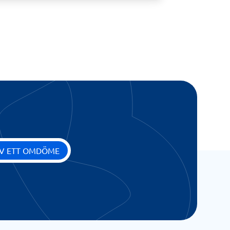
IV ETT OMDÖME