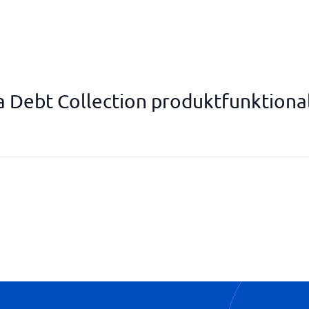
a Debt Collection produktfunktional
Internationella Inkassotjänster
Påminnelser