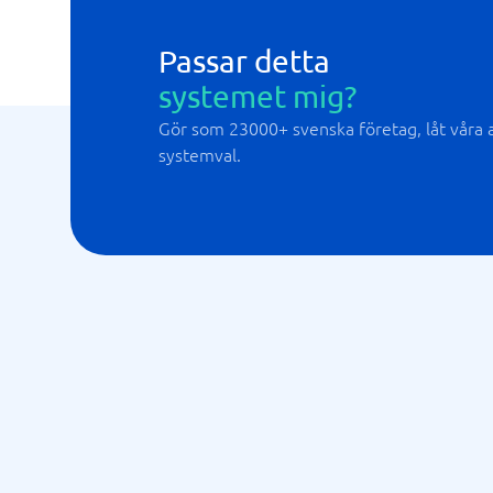
Passar detta
systemet mig?
Gör som 23000+ svenska företag, låt våra al
systemval.