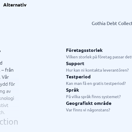
l
ionell tjänst
GDPR & compliance
Systemkonsulter
Alternativ
splattform
och utbildningskonsult
LMS
CRM-konsult
slösningar
fiering
Fysiska säkerhetssystem
ERP-konsult
Gothia Debt Collec
Consent management platform
Hubspot-konsult
em
Cybersäkerhetsprogram
Infor-konsult
p
Dataskydd & GDPR
Creatio-konsult
Salesforce-konsult
Företagsstorlek
?
Vilken storlek på företag passar de
ad
Support
 – från
ystem
Livechatt & Chatbot
Hur kan ni kontakta leverantören?
. Vår
Testperiod
system
Chatbot
sydd för
Kan man få en gratis testperiod?
tasystem
Livechatt
Språk
ing av
tem
På vilka språk finns systemet?
knologi
tem butik
Geografiskt område
tivt
tem restaurang
Var finns vi någonstans?
ch.
tem
ction
n