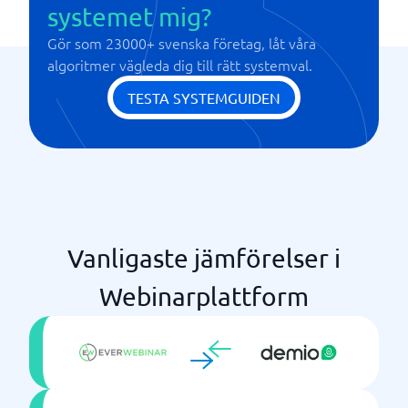
systemet mig?
Gör som 23000+ svenska företag, låt våra
algoritmer vägleda dig till rätt systemval.
TESTA SYSTEMGUIDEN
Vanligaste jämförelser i
Webinarplattform