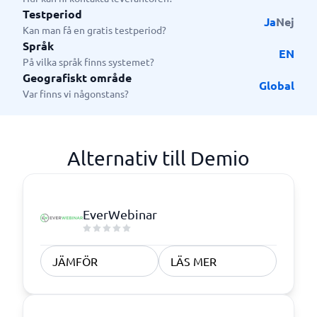
Testperiod
Ja
Nej
Kan man få en gratis testperiod?
Språk
EN
På vilka språk finns systemet?
Geografiskt område
Global
Var finns vi någonstans?
Alternativ till Demio
EverWebinar
JÄMFÖR
LÄS MER