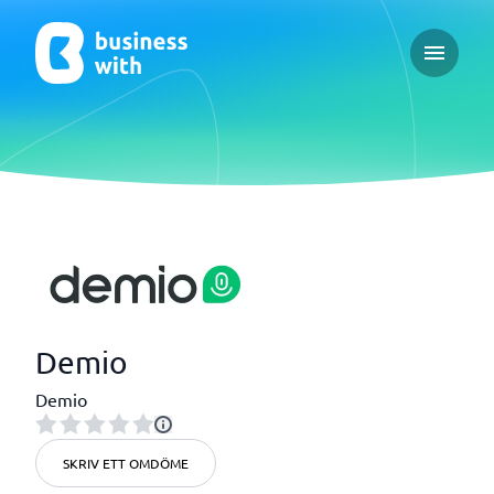
Open ma
Demio
Demio
SKRIV ETT OMDÖME