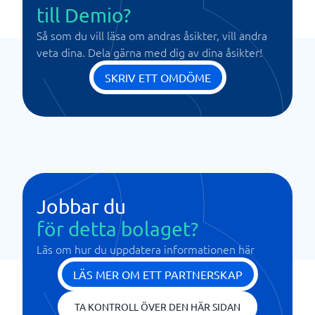
till Demio?
Så som du vill läsa om andras åsikter, vill andra
veta dina. Dela gärna med dig av dina åsikter!
SKRIV ETT OMDÖME
Jobbar du
för detta bolaget?
Läs om hur du uppdatera informationen här
LÄS MER OM ETT PARTNERSKAP
TA KONTROLL ÖVER DEN HÄR SIDAN