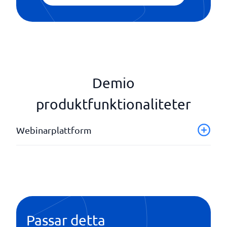
Demio
produktfunktionaliteter
Webinarplattform
Anpassningsbar branding
Anpassninsgbar vy
Chatt
Interactiva aktioner
Skärmdelning
Passar detta