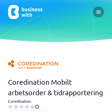
Open ma
Coredination Mobilt
arbetsorder & tidrapportering
Coredination