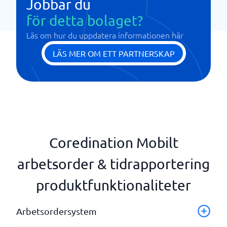
Jobbar du
för detta bolaget?
Läs om hur du uppdatera informationen här
LÄS MER OM ETT PARTNERSKAP
Coredination Mobilt
arbetsorder & tidrapportering
produktfunktionaliteter
Arbetsordersystem