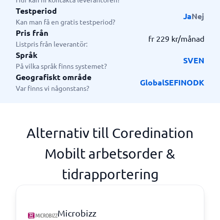
Testperiod
Ja
Nej
Kan man få en gratis testperiod?
Pris från
fr 229 kr/månad
Listpris från leverantör:
Språk
SV
EN
På vilka språk finns systemet?
Geografiskt område
Global
SE
FI
NO
DK
Var finns vi någonstans?
Alternativ till Coredination
Mobilt arbetsorder &
tidrapportering
Microbizz