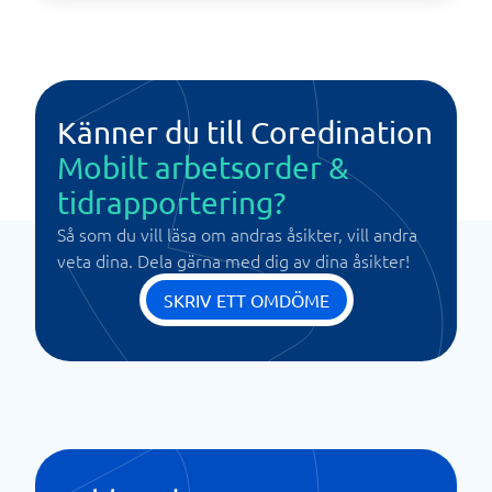
Känner du till Coredination
Mobilt arbetsorder &
tidrapportering?
Så som du vill läsa om andras åsikter, vill andra
veta dina. Dela gärna med dig av dina åsikter!
SKRIV ETT OMDÖME