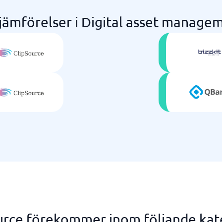
 jämförelser i Digital asset manage
urce förekommer inom följande kat