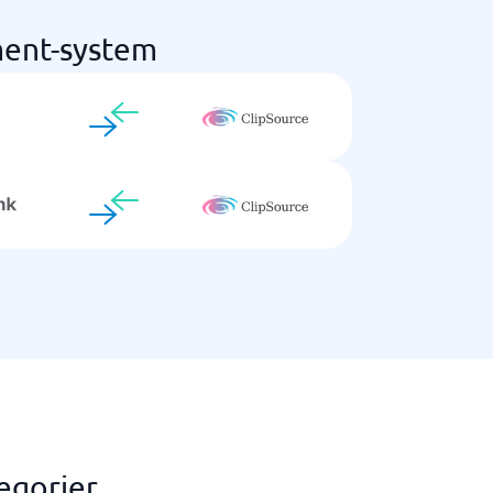
ment-system
egorier