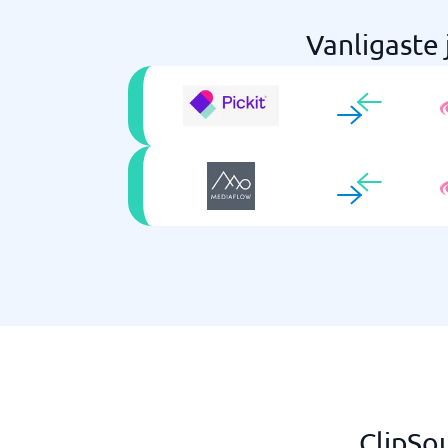
Vanligaste
ClipSo