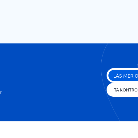
LÄS MER 
TA KONTRO
r