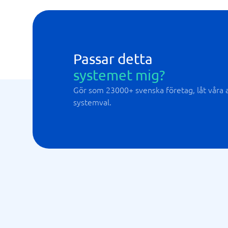
Passar detta
systemet mig?
Gör som 23000+ svenska företag, låt våra al
systemval.