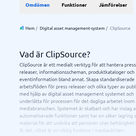
Data & Analys
Marknadsföring
E-hande
Profess
Omdömen
Funktioner
Jämförelser
Finansiell rapportering
Integrationsplattform
Kartläggningsverktyg
Enkätverktyg
SEO-byrå
E-handel
Lärande- 
BI System
Digital marknadsföringsbyrå
Betalning
ISO-certi
Budget- och prognosverktyg
Digital annonseringsbyrå
CMS
Hem
/
Digital asset management-system
/
ClipSource
Budgetverktyg
Google Ads-byrå
PIM-syst
Data management platform
Content marketing-byrå
Webbsho
Digital asset management-system
Digital byrå
Vad är ClipSource?
Visa alla 9 →
ClipSource är ett medialt verktyg för att hantera press
releaser, informationsscheman, produktkataloger och
IT & Infrastruktur
Kassas
eventinformation bland annat. Skapa standardiserade
Remote desktop system
Boknings
arbetsflöden för press releaser och olika typer av publ
Cloud as a service
Butiksda
med hjälp av digital asset management systemet och
iPaas
Kassasys
underlätta för processen för det dagliga arbetet inom
Webbhotell
Kassasys
mediabranschen. Systemet är skalbart och har inslag a
Kassasys
automatiserade funktioner samt har en säker lagring 
POS-sys
material för att undvika att personer utan behörighe
Osäker på vilket system?
Starta guide
åt det, vilket är en viktig funktion i mediavärlden.
Systemguiden hittar rätt på några minuter.