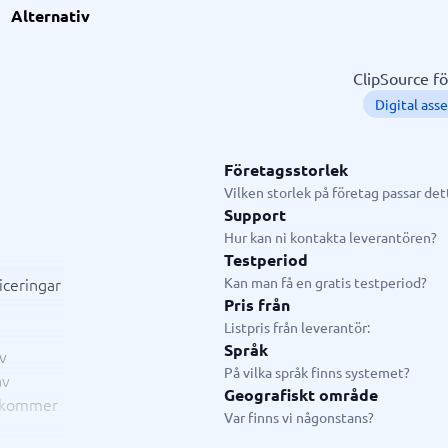
l
ionell tjänst
GDPR & compliance
Systemkonsulter
Alternativ
splattform
och utbildningskonsult
LMS
CRM-konsult
slösningar
fiering
Fysiska säkerhetssystem
ERP-konsult
ClipSource f
Consent management platform
Hubspot-konsult
Digital as
em
Cybersäkerhetsprogram
Infor-konsult
p
Dataskydd & GDPR
Creatio-konsult
Salesforce-konsult
Företagsstorlek
Vilken storlek på företag passar de
Support
ystem
Livechatt & Chatbot
Hur kan ni kontakta leverantören?
Testperiod
system
Chatbot
iceringar
Kan man få en gratis testperiod?
tasystem
Livechatt
Pris från
tem
Listpris från leverantör:
tem butik
Språk
v
tem restaurang
På vilka språk finns systemet?
av
tem
Geografiskt område
t kommer
n
Var finns vi någonstans?