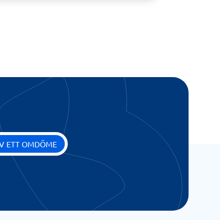
IV ETT OMDÖME