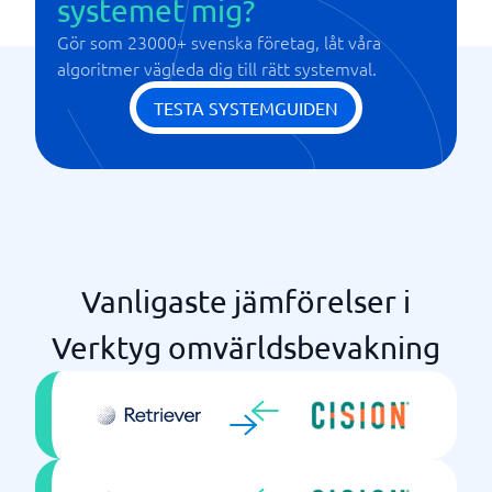
systemet mig?
Gör som 23000+ svenska företag, låt våra
algoritmer vägleda dig till rätt systemval.
TESTA SYSTEMGUIDEN
Vanligaste jämförelser i
Verktyg omvärldsbevakning