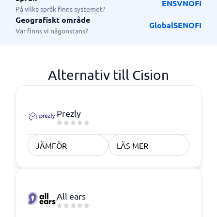
EN
SV
NO
FI
På vilka språk finns systemet?
Geografiskt område
Global
SE
NO
FI
Var finns vi någonstans?
Alternativ till Cision
Prezly
JÄMFÖR
LÄS MER
All ears