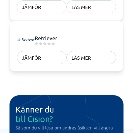
JÄMFÖR
LÄS MER
Retriever
JÄMFÖR
LÄS MER
Känner du
till Cision?
Så som du vill läsa om andras åsikter, vill andra