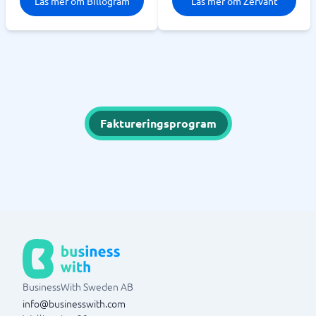
Läs mer om Billogram
Läs mer om Zervant
Faktureringsprogram
BusinessWith Sweden AB
info@businesswith.com