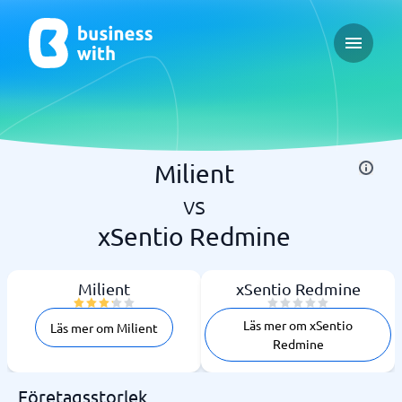
Open ma
Milient
vs
xSentio Redmine
Milient
xSentio Redmine
Läs mer om xSentio
Läs mer om Milient
Redmine
Företagsstorlek