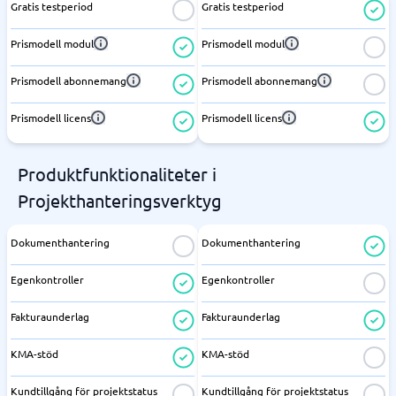
Gratis testperiod
Gratis testperiod
Prismodell modul
Prismodell modul
Prismodell abonnemang
Prismodell abonnemang
Prismodell licens
Prismodell licens
Produktfunktionaliteter i
Projekthanteringsverktyg
Dokumenthantering
Dokumenthantering
Egenkontroller
Egenkontroller
Fakturaunderlag
Fakturaunderlag
KMA-stöd
KMA-stöd
Kundtillgång för projektstatus
Kundtillgång för projektstatus