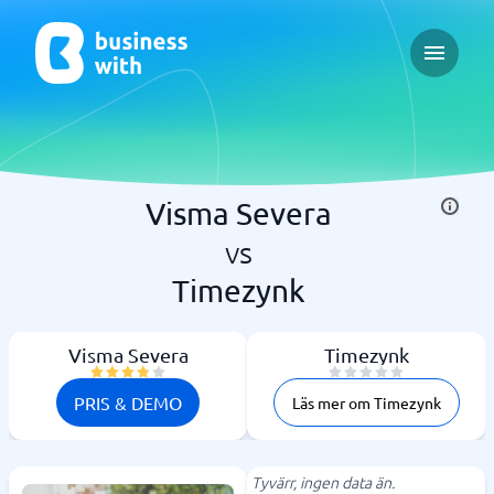
Open ma
Visma Severa
vs
Timezynk
Visma Severa
Timezynk
PRIS & DEMO
Läs mer om Timezynk
Tyvärr, ingen data än.