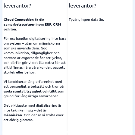
leverantör?
leverantör?
Cloud Connection är din
Tyvärr, ingen data än.
samarbetspartner inom ERP, CRM
och lön.
För oss handlar digitalisering inte bara
om system – utan om människorna
som ska använda dem. God
kommunikation, tillgänglighet och
närvaro är avgörande för att lyckas,
och därför gör vi det lilla extra för att
alltid finnas nära våra kunder, oavsett
storlek eller behov.
Vi kombinerar lång erfarenhet med
ett personligt arbetssätt och tror på
goda samtal, trygghet och tillit
som
grund för långsiktiga samarbeten.
Det viktigaste med digitalisering är
inte tekniken i sig –
det är
människan
. Och det är vi stolta över
att aldrig glömma.