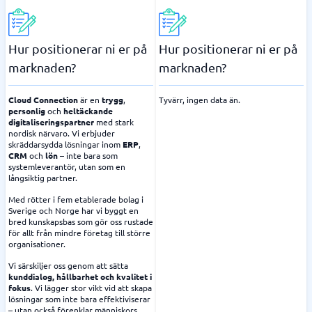
Hur positionerar ni er på
Hur positionerar ni er på
marknaden?
marknaden?
Cloud Connection
är en
trygg
,
Tyvärr, ingen data än.
personlig
och
heltäckande
digitaliseringspartner
med stark
nordisk närvaro. Vi erbjuder
skräddarsydda lösningar inom
ERP
,
CRM
och
lön
– inte bara som
systemleverantör, utan som en
långsiktig partner.
Med rötter i fem etablerade bolag i
Sverige och Norge har vi byggt en
bred kunskapsbas som gör oss rustade
för allt från mindre företag till större
organisationer.
Vi särskiljer oss genom att sätta
kunddialog, hållbarhet och kvalitet i
fokus
. Vi lägger stor vikt vid att skapa
lösningar som inte bara effektiviserar
– utan också förenklar människors