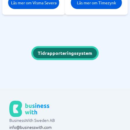
Läs mer om Visma Severa
Läs mer om Timezynk
Tidrapporteringssystem
BusinessWith Sweden AB
info@businesswith.com