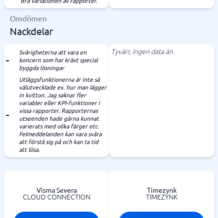
Bra variationen av rapporter.
Omdömen
Nackdelar
Tyvärr, ingen data än.
Svårigheterna att vara en
koncern som har krävt special
byggda lösningar
Utläggsfunktionerna är inte så
välutvecklade ex. hur man lägger
in kvitton. Jag saknar fler
variabler eller KPI-funktioner i
vissa rapporter. Rapporternas
utseenden hade gärna kunnat
varierats med olika färger etc.
Felmeddelanden kan vara svåra
att förstå sig på och kan ta tid
att lösa.
Visma Severa
Timezynk
CLOUD CONNECTION
TIMEZYNK