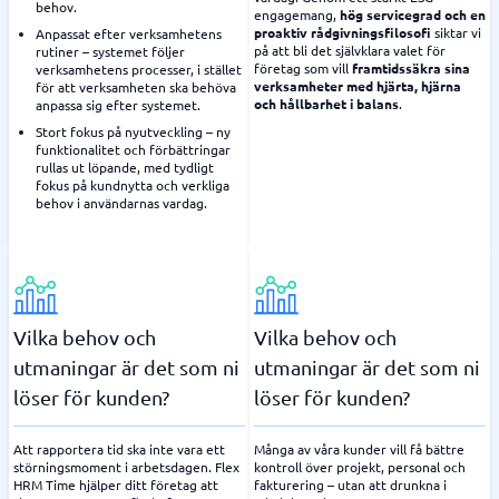
behov.
engagemang,
hög servicegrad och en
proaktiv rådgivningsfilosofi
siktar vi
Anpassat efter verksamhetens
på att bli det självklara valet för
rutiner – systemet följer
företag som vill
framtidssäkra sina
verksamhetens processer, i stället
verksamheter med hjärta, hjärna
för att verksamheten ska behöva
och hållbarhet i balans
.
anpassa sig efter systemet.
Stort fokus på nyutveckling – ny
funktionalitet och förbättringar
rullas ut löpande, med tydligt
fokus på kundnytta och verkliga
behov i användarnas vardag.
Vilka behov och
Vilka behov och
utmaningar är det som ni
utmaningar är det som ni
löser för kunden?
löser för kunden?
Att rapportera tid ska inte vara ett
Många av våra kunder vill få bättre
störningsmoment i arbetsdagen. Flex
kontroll över projekt, personal och
HRM Time hjälper ditt företag att
fakturering – utan att drunkna i