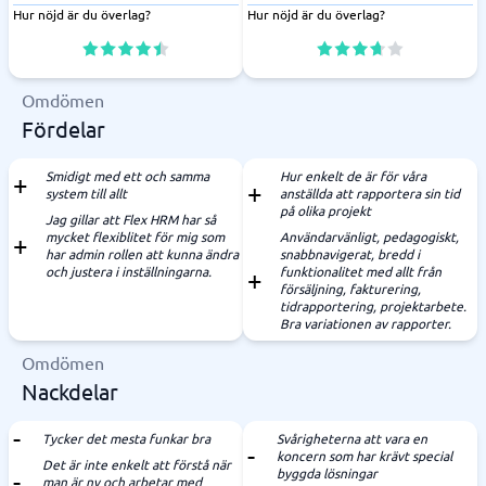
Hur nöjd är du överlag?
Hur nöjd är du överlag?
Omdömen
Fördelar
Smidigt med ett och samma
Hur enkelt de är för våra
system till allt
anställda att rapportera sin tid
på olika projekt
Jag gillar att Flex HRM har så
mycket flexiblitet för mig som
Användarvänligt, pedagogiskt,
har admin rollen att kunna ändra
snabbnavigerat, bredd i
och justera i inställningarna.
funktionalitet med allt från
försäljning, fakturering,
tidrapportering, projektarbete.
Bra variationen av rapporter.
Omdömen
Nackdelar
Tycker det mesta funkar bra
Svårigheterna att vara en
koncern som har krävt special
Det är inte enkelt att förstå när
byggda lösningar
man är ny och arbetar med