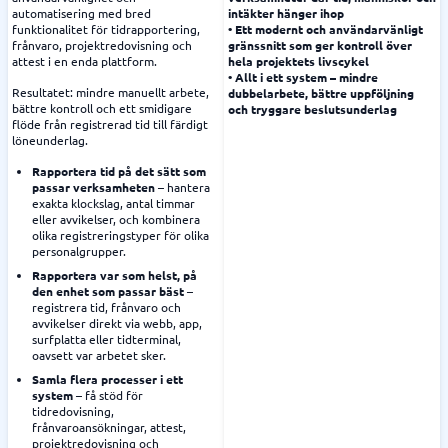
automatisering med bred
intäkter hänger ihop
funktionalitet för tidrapportering,
• Ett modernt och användarvänligt
frånvaro, projektredovisning och
gränssnitt som ger kontroll över
attest i en enda plattform.
hela projektets livscykel
• Allt i ett system – mindre
Resultatet: mindre manuellt arbete,
dubbelarbete, bättre uppföljning
bättre kontroll och ett smidigare
och tryggare beslutsunderlag
flöde från registrerad tid till färdigt
löneunderlag.
Rapportera tid på det sätt som
passar verksamheten
– hantera
exakta klockslag, antal timmar
eller avvikelser, och kombinera
olika registreringstyper för olika
personalgrupper.
Rapportera var som helst, på
den enhet som passar bäst
–
registrera tid, frånvaro och
avvikelser direkt via webb, app,
surfplatta eller tidterminal,
oavsett var arbetet sker.
Samla flera processer i ett
system
– få stöd för
tidredovisning,
frånvaroansökningar, attest,
projektredovisning och