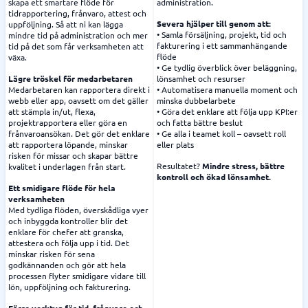
skapa ett smartare flöde för
administration.
tidrapportering, frånvaro, attest och
Severa hjälper till genom att:
uppföljning. Så att ni kan lägga
• Samla försäljning, projekt, tid och
mindre tid på administration och mer
fakturering i ett sammanhängande
tid på det som får verksamheten att
flöde
växa.
• Ge tydlig överblick över beläggning,
Lägre tröskel för medarbetaren
lönsamhet och resurser
Medarbetaren kan rapportera direkt i
• Automatisera manuella moment och
webb eller app, oavsett om det gäller
minska dubbelarbete
att stämpla in/ut, flexa,
• Göra det enklare att följa upp KPI:er
projektrapportera eller göra en
och fatta bättre beslut
frånvaroansökan. Det gör det enklare
• Ge alla i teamet koll – oavsett roll
att rapportera löpande, minskar
eller plats
risken för missar och skapar bättre
Resultatet?
Mindre stress, bättre
kvalitet i underlagen från start.
kontroll och ökad lönsamhet.
Ett smidigare flöde för hela
verksamheten
Med tydliga flöden, överskådliga vyer
och inbyggda kontroller blir det
enklare för chefer att granska,
attestera och följa upp i tid. Det
minskar risken för sena
godkännanden och gör att hela
processen flyter smidigare vidare till
lön, uppföljning och fakturering.