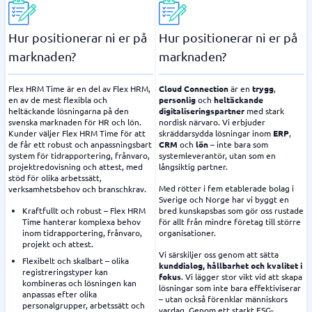
Hur positionerar ni er på
Hur positionerar ni er på
marknaden?
marknaden?
Flex HRM Time är en del av Flex HRM,
Cloud Connection
är en
trygg
,
en av de mest flexibla och
personlig
och
heltäckande
heltäckande lösningarna på den
digitaliseringspartner
med stark
svenska marknaden för HR och lön.
nordisk närvaro. Vi erbjuder
Kunder väljer Flex HRM Time för att
skräddarsydda lösningar inom
ERP
,
de får ett robust och anpassningsbart
CRM
och
lön
– inte bara som
system för tidrapportering, frånvaro,
systemleverantör, utan som en
projektredovisning och attest, med
långsiktig partner.
stöd för olika arbetssätt,
Med rötter i fem etablerade bolag i
verksamhetsbehov och branschkrav.
Sverige och Norge har vi byggt en
Kraftfullt och robust – Flex HRM
bred kunskapsbas som gör oss rustade
Time hanterar komplexa behov
för allt från mindre företag till större
inom tidrapportering, frånvaro,
organisationer.
projekt och attest.
Vi särskiljer oss genom att sätta
Flexibelt och skalbart – olika
kunddialog, hållbarhet och kvalitet i
registreringstyper kan
fokus
. Vi lägger stor vikt vid att skapa
kombineras och lösningen kan
lösningar som inte bara effektiviserar
anpassas efter olika
– utan också förenklar människors
personalgrupper, arbetssätt och
vardag. Genom ett starkt ESG-