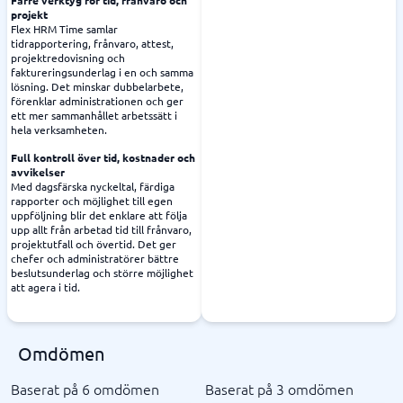
Färre verktyg för tid, frånvaro och
projekt
Flex HRM Time samlar
tidrapportering, frånvaro, attest,
projektredovisning och
faktureringsunderlag i en och samma
lösning. Det minskar dubbelarbete,
förenklar administrationen och ger
ett mer sammanhållet arbetssätt i
hela verksamheten.
Full kontroll över tid, kostnader och
avvikelser
Med dagsfärska nyckeltal, färdiga
rapporter och möjlighet till egen
uppföljning blir det enklare att följa
upp allt från arbetad tid till frånvaro,
projektutfall och övertid. Det ger
chefer och administratörer bättre
beslutsunderlag och större möjlighet
att agera i tid.
Omdömen
Baserat på 6 omdömen
Baserat på 3 omdömen