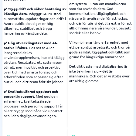
om system – utan om människorna
som ska använda dem. God
✔️ Trygg drift och säker hantering av
kommunikation, tillgänglighet och
känsliga data.
Inbyggt GDPR-stöd,
närvaro är avgörande för att lyckas,
automatiska uppdateringar och drift i
och därför gör vi det lilla extra för att
Azure public cloud ger er hög
alltid finnas nära våra kunder, oavsett
säkerhet, stabilitet och trygg
storlek eller behov.
hantering av känsliga data.
Vi kombinerar lång erfarenhet med
✔️ Hög utvecklingstakt med AI-
ett personligt arbetssätt och tror på
native i fokus.
Hos oss är AI en
goda samtal, trygghet och tillit
som
integrerad del av
grund för långsiktiga samarbeten.
användarupplevelsen, inte ett tillägg
på ytan. Resultatet: ett system som
Det viktigaste med digitalisering är
blir allt mer intuitivt och proaktivt
inte tekniken i sig –
det är
över tid, med smarta förslag och
människan
. Och det är vi stolta över
arbetsflöden som anpassar sig efter
att aldrig glömma.
hur du och ditt team faktiskt jobbar.
✔️ Kvalitetssäkrad uppstart och
personlig support.
Med gedigen
erfarenhet, kvalitetssäkrade
processer och personlig support får
ni ett tryggt stöd både vid uppstart
och i den dagliga användningen.