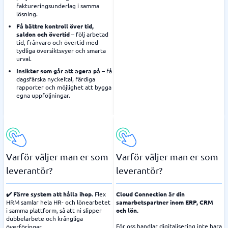
faktureringsunderlag i samma
lösning.
Få bättre kontroll över tid,
saldon och övertid
– följ arbetad
tid, frånvaro och övertid med
tydliga översiktsvyer och smarta
urval.
Insikter som går att agera på
– få
dagsfärska nyckeltal, färdiga
rapporter och möjlighet att bygga
egna uppföljningar.
Varför väljer man er som
Varför väljer man er som
leverantör?
leverantör?
✔️ Färre system att hålla ihop.
Flex
Cloud Connection är din
HRM samlar hela HR- och lönearbetet
samarbetspartner inom ERP, CRM
i samma plattform, så att ni slipper
och lön.
dubbelarbete och krångliga
För oss handlar digitalisering inte bara
överföringar.