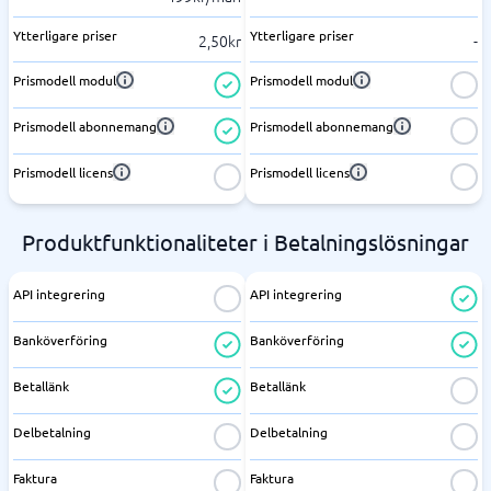
Ytterligare priser
Ytterligare priser
2,50kr
-
Prismodell modul
Prismodell modul
Prismodell abonnemang
Prismodell abonnemang
Prismodell licens
Prismodell licens
Produktfunktionaliteter i Betalningslösningar
API integrering
API integrering
Banköverföring
Banköverföring
Betallänk
Betallänk
Delbetalning
Delbetalning
Faktura
Faktura