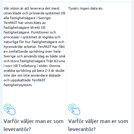
Vår vision är att leverera det mest
Tyvärr, ingen data än.
utvecklade och prisvärda systemet till
alla fastighetsägare i Sverige.
TenFAST har utvecklats av
fastighetsägare direkt till
fastighetsägare. Funktioner och
processer i systemet är logiska och
naturliga för hur fastighetsägare och
hyresvärdar arbetar. TenFAST har fått
en omfattande spridning över hela
Sverige och används idag av både små
och stora fastighetsägare från Kiruna
i norr till Trelleborg i söder. Denna
snabba spridning på bara 2-3 år skulle
inte ske om inte användare älskade
och uppskattade TenFAST
fastighetssystem.
Varför väljer man er som
Varför väljer man er som
leverantör?
leverantör?