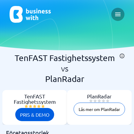
Open ma
TenFAST Fastighetssystem
vs
PlanRadar
TenFAST
PlanRadar
Fastighetssystem
Läs mer om PlanRadar
PRIS & DEMO
Företagsstorlek