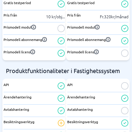
Gratis testperiod
Gratis testperiod
Pris från
Pris från
10 kr/obj
...
Fr.320kr/månad
Prismodell modul
Prismodell modul
Prismodell abonnemang
Prismodell abonnemang
Prismodell licens
Prismodell licens
Produktfunktionaliteter i Fastighetssystem
API
API
Ärendehantering
Ärendehantering
Avtalshantering
Avtalshantering
Besiktningsverktyg
Besiktningsverktyg