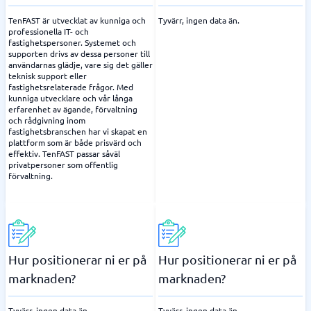
TenFAST är utvecklat av kunniga och
Tyvärr, ingen data än.
professionella IT- och
fastighetspersoner. Systemet och
supporten drivs av dessa personer till
användarnas glädje, vare sig det gäller
teknisk support eller
fastighetsrelaterade frågor. Med
kunniga utvecklare och vår långa
erfarenhet av ägande, förvaltning
och rådgivning inom
fastighetsbranschen har vi skapat en
plattform som är både prisvärd och
effektiv. TenFAST passar såväl
privatpersoner som offentlig
förvaltning.
Hur positionerar ni er på
Hur positionerar ni er på
marknaden?
marknaden?
Tyvärr, ingen data än.
Tyvärr, ingen data än.