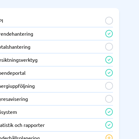
PI
rendehantering
vtalshantering
esiktningsverktyg
oendeportal
nergiuppföljning
yresavisering
ösystem
atistik och rapporter
nderhållsplanering