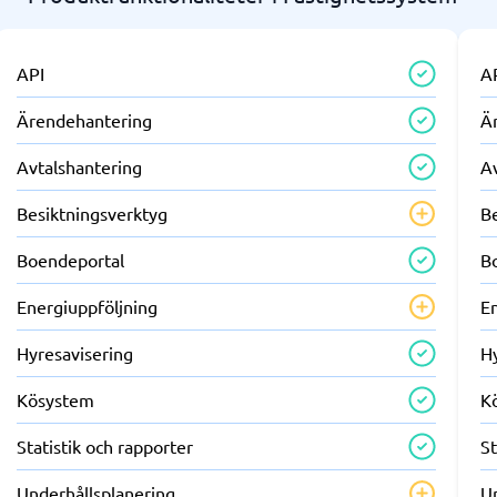
API
A
Ärendehantering
Ä
Avtalshantering
A
Besiktningsverktyg
B
Boendeportal
B
Energiuppföljning
E
Hyresavisering
H
Kösystem
K
Statistik och rapporter
St
Underhållsplanering
U