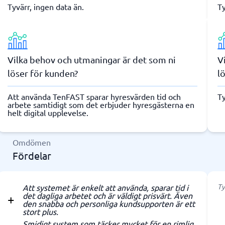
Tyvärr, ingen data än.
Ty
Vilka behov och utmaningar är det som ni
V
löser för kunden?
l
Att använda TenFAST sparar hyresvärden tid och
Ty
arbete samtidigt som det erbjuder hyresgästerna en
helt digital upplevelse.
Omdömen
Fördelar
Ty
Att systemet är enkelt att använda, sparar tid i
det dagliga arbetet och är väldigt prisvärt. Även
den snabba och personliga kundsupporten är ett
stort plus.
Smidigt system som täcker mycket för en rimlig