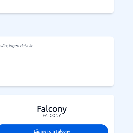
värr, ingen data än.
Falcony
FALCONY
Läs mer om Falcony