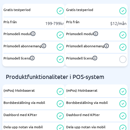
Gratis testperiod
Gratis testperiod
Pris från
Pris från
199-799kr
$12/mån
Prismodell modul
Prismodell modul
Prismodell abonnemang
Prismodell abonnemang
Prismodell licens
Prismodell licens
Produktfunktionaliteter i POS-system
(mPos) Molnbaserat
(mPos) Molnbaserat
Bordsbeställning via mobil
Bordsbeställning via mobil
Dashbord med KPI:er
Dashbord med KPI:er
Dela upp notan via mobil
Dela upp notan via mobil