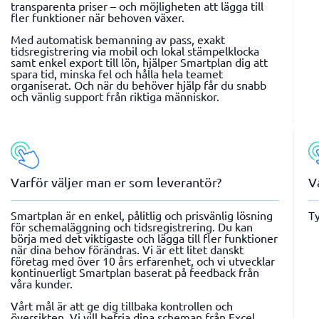
transparenta priser – och möjligheten att lägga till
fler funktioner när behoven växer.
Med automatisk bemanning av pass, exakt
tidsregistrering via mobil och lokal stämpelklocka
samt enkel export till lön, hjälper Smartplan dig att
spara tid, minska fel och hålla hela teamet
organiserat. Och när du behöver hjälp får du snabb
och vänlig support från riktiga människor.
Varför väljer man er som leverantör?
V
Smartplan är en enkel, pålitlig och prisvänlig lösning
Ty
för schemaläggning och tidsregistrering. Du kan
börja med det viktigaste och lägga till fler funktioner
när dina behov förändras. Vi är ett litet danskt
företag med över 10 års erfarenhet, och vi utvecklar
kontinuerligt Smartplan baserat på feedback från
våra kunder.
Vårt mål är att ge dig tillbaka kontrollen och
översikten. Vi vill befria dina scheman från Excel,