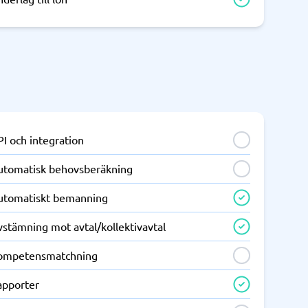
I och integration
utomatisk behovsberäkning
utomatiskt bemanning
stämning mot avtal/kollektivavtal
ompetensmatchning
apporter