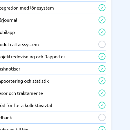
ntegration med lönesystem
örjournal
obilapp
odul i affärssystem
rojektredovisning och Rapporter
ushnotiser
pportering och statistik
esor och traktamente
öd för flera kollektivavtal
idbank
derlag till lön