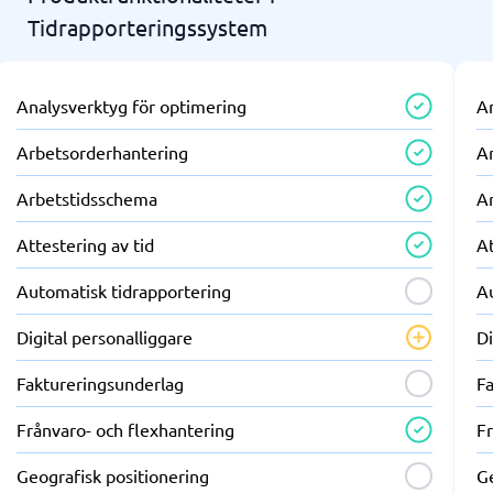
Tidrapporteringssystem
Analysverktyg för optimering
A
Arbetsorderhantering
A
Arbetstidsschema
A
Attestering av tid
At
Automatisk tidrapportering
A
Digital personalliggare
Di
Faktureringsunderlag
F
Frånvaro- och flexhantering
F
Geografisk positionering
Ge