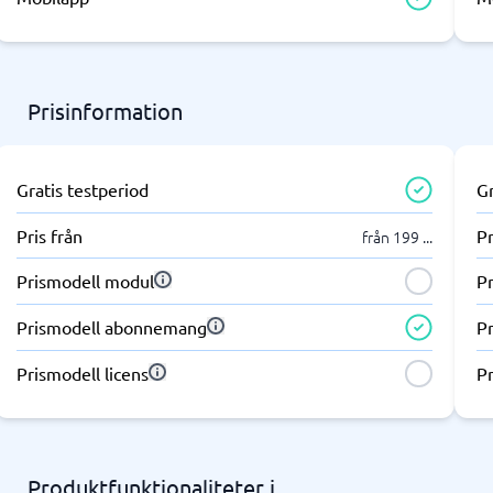
ring & ATS
Telefonväxel & företagstele
IP-telefoni
em
Telefonväxel
ingsverktyg
AI Receptionist
Prisinformation
Kontaktcenter
Molnväxel
Callcenter-system
Gratis testperiod
Gr
Företagstelefoni
Visa alla 7 →
Pris från
Pr
från 199
...
Prismodell modul
P
antering & helpdesk
nteringssystem
Prismodell abonnemang
P
tssystem
Prismodell licens
Pr
 system
icesystem
ionshanteringssystem
Produktfunktionaliteter i