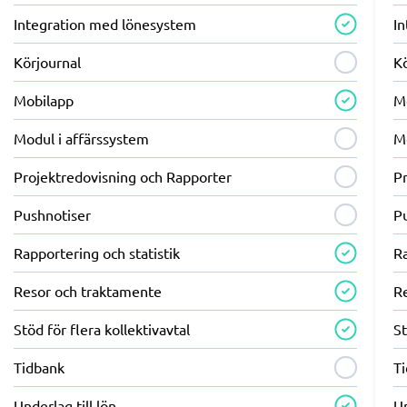
Integration med lönesystem
I
Körjournal
K
Mobilapp
M
Modul i affärssystem
M
Projektredovisning och Rapporter
P
Pushnotiser
P
Rapportering och statistik
Ra
Resor och traktamente
R
Stöd för flera kollektivavtal
St
Tidbank
T
Underlag till lön
Un