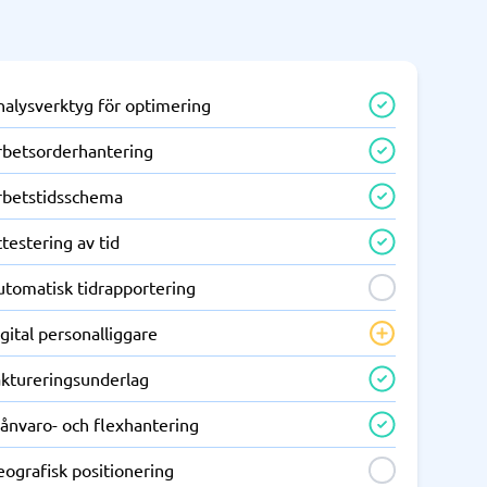
nalysverktyg för optimering
rbetsorderhantering
rbetstidsschema
testering av tid
utomatisk tidrapportering
gital personalliggare
aktureringsunderlag
rånvaro- och flexhantering
ografisk positionering