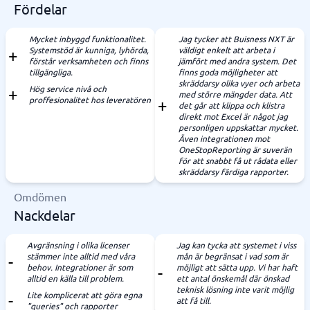
Fördelar
Mycket inbyggd funktionalitet.
Jag tycker att Buisness NXT är
Systemstöd är kunniga, lyhörda,
väldigt enkelt att arbeta i
förstår verksamheten och finns
jämfört med andra system. Det
tillgängliga.
finns goda möjligheter att
skräddarsy olika vyer och arbeta
Hög service nivå och
med större mängder data. Att
proffesionalitet hos leveratören
det går att klippa och klistra
direkt mot Excel är något jag
personligen uppskattar mycket.
Även integrationen mot
OneStopReporting är suverän
för att snabbt få ut rådata eller
skräddarsy färdiga rapporter.
Omdömen
Nackdelar
Avgränsning i olika licenser
Jag kan tycka att systemet i viss
stämmer inte alltid med våra
mån är begränsat i vad som är
behov. Integrationer är som
möjligt att sätta upp. Vi har haft
alltid en källa till problem.
ett antal önskemål där önskad
teknisk lösning inte varit möjlig
Lite komplicerat att göra egna
att få till.
"queries" och rapporter