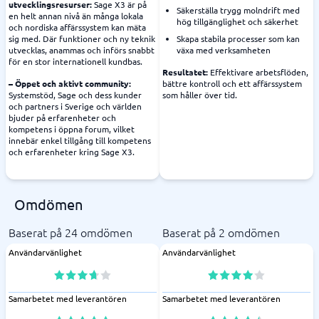
utvecklingsresurser:
Sage X3 är på
Säkerställa trygg molndrift med
en helt annan nivå än många lokala
hög tillgänglighet och säkerhet
och nordiska affärssystem kan mäta
sig med. Där funktioner och ny teknik
Skapa stabila processer som kan
utvecklas, anammas och införs snabbt
växa med verksamheten
för en stor internationell kundbas.
Resultatet:
Effektivare arbetsflöden,
– Öppet och aktivt community:
bättre kontroll och ett affärssystem
Systemstöd, Sage och dess kunder
som håller över tid.
och partners i Sverige och världen
bjuder på erfarenheter och
kompetens i öppna forum, vilket
innebär enkel tillgång till kompetens
och erfarenheter kring Sage X3.
Omdömen
Baserat på 24 omdömen
Baserat på 2 omdömen
Användarvänlighet
Användarvänlighet
Samarbetet med leverantören
Samarbetet med leverantören