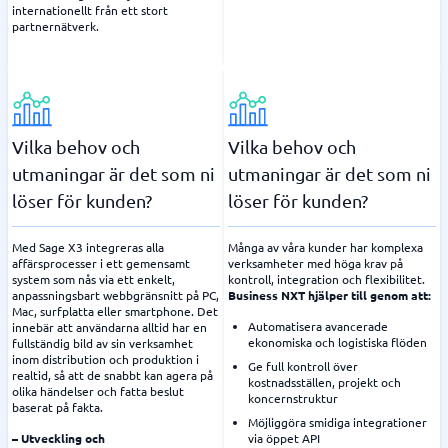
internationellt från ett stort
partnernätverk.
Vilka behov och
Vilka behov och
utmaningar är det som ni
utmaningar är det som ni
löser för kunden?
löser för kunden?
Med Sage X3 integreras alla
Många av våra kunder har komplexa
affärsprocesser i ett gemensamt
verksamheter med höga krav på
system som nås via ett enkelt,
kontroll, integration och flexibilitet.
anpassningsbart webbgränsnitt på PC,
Business NXT hjälper till genom att:
Mac, surfplatta eller smartphone. Det
Automatisera avancerade
innebär att användarna alltid har en
ekonomiska och logistiska flöden
fullständig bild av sin verksamhet
inom distribution och produktion i
Ge full kontroll över
realtid, så att de snabbt kan agera på
kostnadsställen, projekt och
olika händelser och fatta beslut
koncernstruktur
baserat på fakta.
Möjliggöra smidiga integrationer
– Utveckling och
via öppet API