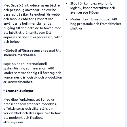
Stöd för komplex ekonomi,
Med Sage X3 introduceras en bättre
logistik, koncernstruktur och
och personlig användarupplevelse
avancerade flöden
baserad på säker teknologi för webb
och mobila enheter. Oavsett var
Modern teknik med öppet API,
användarna befinner sig har de
hög prestanda och framtidssäker
tillgång till den data de behöver, med
plattform
ett intuitivt gränssnitt som lätt
anpassas till specifika processer, roller
och behov.
• Globalt affärssystem anpassat till
svenska marknaden
Sage X3 är en internationell
systemlösning som används i +80
länder som vänder sig till företag och
koncerner där logistik och produktion
är kärnverksamhet.
• Branschlösningar
Med djup funktionalitet för olika
branscher som standard förenklas,
effektiviseras och säkerställs din
verksamhet och dess specifika behov i
ett modernt och flexibelt
affärssystem.