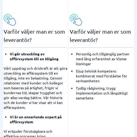
Varför väljer man er som
Varför väljer man er som
leverantör?
leverantör?
Vi gör utveckling av
Personlig och tillgänglig partner
affärssystem till en tillgång
med lång erfarenhet av Visma-
lösningar
Vårt uppdrag och drivkraft är att göra
Djup teknisk kompetens
utveckling av affärssystem till en
kombinerat med förståelse för
tillgång, inte en belastning. Genom
verksamheten
relationer med kunder och kollegor
som baseras på ärlighet, frigör vi
Tydlig rådgivning, trygg
kundernas tid, skapar trygghet och
implementation och långsiktigt
gör allas vardag bättre. Vår historia
samarbete
och de kunder vi har visar att vi kan
affärssystem.
Vi är en annorlunda expert på
affärssystem
Vi erbjuder förutsägbara och
effektiva processer kring