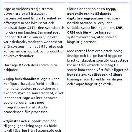
Sage är världens tredje största
Cloud Connection är en
trygg,
utvecklare av affärssystem.
personlig och heltäckande
Systemstöd med lång erfarenhet av
digitaliseringspartner
med stark
affärssystem har lokaliserat och
nordisk närvaro. Vi erbjuder
anpassat Sage X3 för den svenska och
skräddarsydda lösningar inom
ERP
,
nordiska marknaden. Sammantaget
CRM
och
lön
– inte bara som
innebär det att vi kan erbjuda ett
systemleverantör, utan som en
världsledande, modernt, webbaserat
långsiktig partner.
affärssystem i molnet till företag och
Med rötter i fem etablerade bolag i
koncerner där logistik och produktion
Sverige och Norge har vi byggt en
är kärnverksamhet.
bred kunskapsbas som gör oss rustade
Där Sage X3 och dess community
för allt från växande företag till
erbjuder:
större koncerner. Vårt fokus ligger på
kunddialog, kvalitet och hållbara
– Djup funktionalitet:
Sage X3 har
lösningar
som förenklar vardagen
konfigurerbar, djup funktionalitet
och skapar långsiktigt värde.
inom distribution, produktion och
ekonomistyrning som standard, vilket
innebär att Sage X3 inte behöver
add-on programvara med
integrationer för att stödja
branschspecifika processer.
– Tjänster och support:
med hög
tillgänglighet kring Sage X3 både
lokalt i Sverige från Systemstöd och