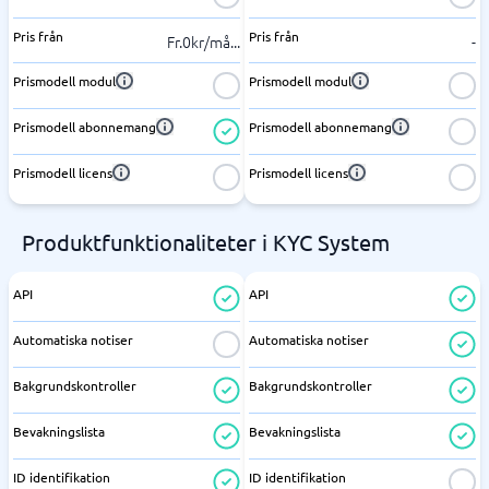
Pris från
Pris från
Fr.0kr/må
...
-
Prismodell modul
Prismodell modul
Prismodell abonnemang
Prismodell abonnemang
Prismodell licens
Prismodell licens
Produktfunktionaliteter i KYC System
API
API
Automatiska notiser
Automatiska notiser
Bakgrundskontroller
Bakgrundskontroller
Bevakningslista
Bevakningslista
ID identifikation
ID identifikation