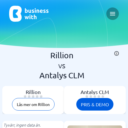
Open ma
Rillion
vs
Antalys CLM
Rillion
Antalys CLM
PRIS & DEMO
Läs mer om Rillion
Tyvärr, ingen data än.