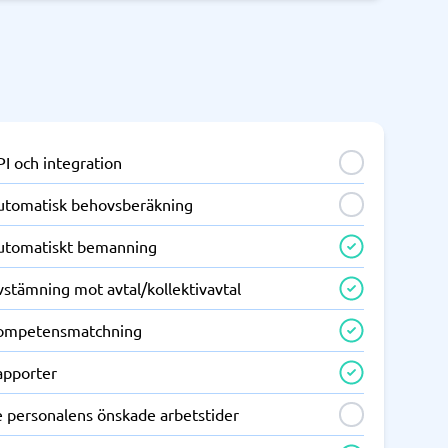
I och integration
utomatisk behovsberäkning
utomatiskt bemanning
stämning mot avtal/kollektivavtal
ompetensmatchning
apporter
e personalens önskade arbetstider