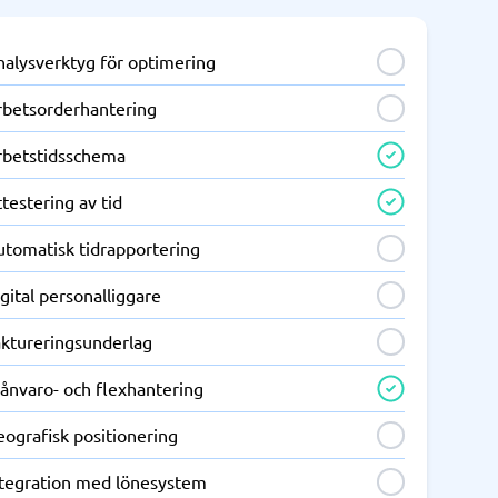
nalysverktyg för optimering
rbetsorderhantering
rbetstidsschema
testering av tid
utomatisk tidrapportering
gital personalliggare
aktureringsunderlag
rånvaro- och flexhantering
ografisk positionering
ntegration med lönesystem