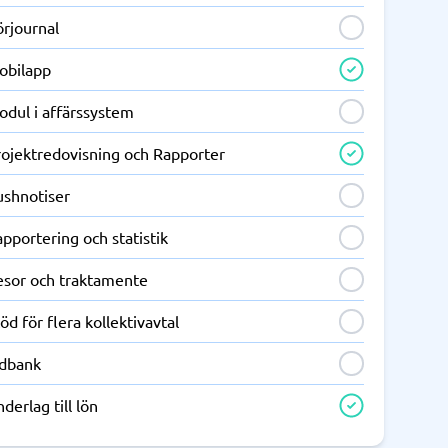
örjournal
obilapp
odul i affärssystem
rojektredovisning och Rapporter
ushnotiser
pportering och statistik
esor och traktamente
öd för flera kollektivavtal
idbank
derlag till lön