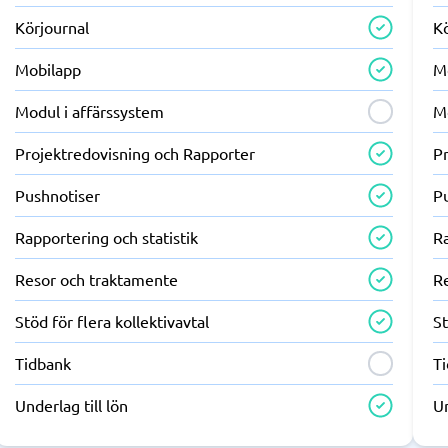
Körjournal
K
Mobilapp
M
Modul i affärssystem
M
Projektredovisning och Rapporter
P
Pushnotiser
P
Rapportering och statistik
Ra
Resor och traktamente
R
Stöd för flera kollektivavtal
St
Tidbank
T
Underlag till lön
Un