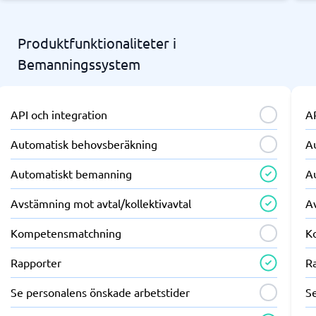
Produktfunktionaliteter i
Bemanningssystem
API och integration
AP
Automatisk behovsberäkning
A
Automatiskt bemanning
A
Avstämning mot avtal/kollektivavtal
Av
Kompetensmatchning
K
Rapporter
R
Se personalens önskade arbetstider
S