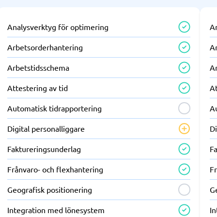
Analysverktyg för optimering
A
Arbetsorderhantering
A
Arbetstidsschema
A
Attestering av tid
At
Automatisk tidrapportering
A
Digital personalliggare
Di
Faktureringsunderlag
F
Frånvaro- och flexhantering
F
Geografisk positionering
Ge
Integration med lönesystem
I