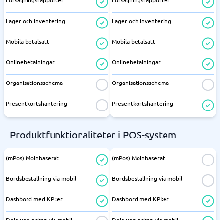
Försäljningsrapporter
Försäljningsrapporter
Lager och inventering
Lager och inventering
Mobila betalsätt
Mobila betalsätt
Onlinebetalningar
Onlinebetalningar
Organisationsschema
Organisationsschema
Presentkortshantering
Presentkortshantering
Produktfunktionaliteter i POS-system
(mPos) Molnbaserat
(mPos) Molnbaserat
Bordsbeställning via mobil
Bordsbeställning via mobil
Dashbord med KPI:er
Dashbord med KPI:er
Dela upp notan via mobil
Dela upp notan via mobil