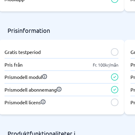
ring & ATS
Telefonväxel & företagstele
IP-telefoni
em
Telefonväxel
ingsverktyg
AI Receptionist
Prisinformation
Kontaktcenter
Molnväxel
Callcenter-system
Gratis testperiod
Gr
Företagstelefoni
Visa alla 7 →
Pris från
Pr
Fr. 100kr/mån
Prismodell modul
P
antering & helpdesk
nteringssystem
Prismodell abonnemang
P
tssystem
Prismodell licens
Pr
 system
icesystem
ionshanteringssystem
Produktfunktionaliteter i