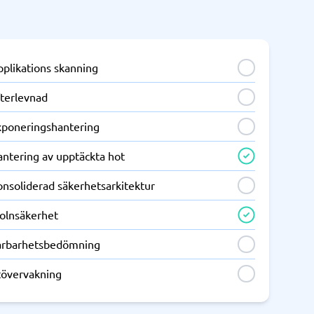
pplikations skanning
fterlevnad
xponeringshantering
antering av upptäckta hot
onsoliderad säkerhetsarkitektur
olnsäkerhet
årbarhetsbedömning
tövervakning