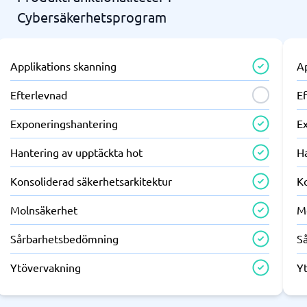
Cybersäkerhetsprogram
Applikations skanning
A
Efterlevnad
E
Exponeringshantering
E
Hantering av upptäckta hot
H
Konsoliderad säkerhetsarkitektur
K
Molnsäkerhet
M
Sårbarhetsbedömning
S
Ytövervakning
Y