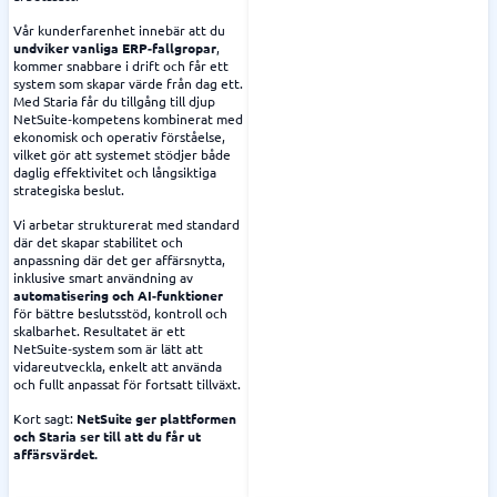
Vår kunderfarenhet innebär att du
undviker vanliga ERP‑fallgropar
,
kommer snabbare i drift och får ett
system som skapar värde från dag ett.
Med Staria får du tillgång till djup
NetSuite‑kompetens kombinerat med
ekonomisk och operativ förståelse,
vilket gör att systemet stödjer både
daglig effektivitet och långsiktiga
strategiska beslut.
Vi arbetar strukturerat med standard
där det skapar stabilitet och
anpassning där det ger affärsnytta,
inklusive smart användning av
automatisering och AI‑funktioner
för bättre beslutsstöd, kontroll och
skalbarhet. Resultatet är ett
NetSuite‑system som är lätt att
vidareutveckla, enkelt att använda
och fullt anpassat för fortsatt tillväxt.
Kort sagt:
NetSuite ger plattformen
och Staria ser till att du får ut
affärsvärdet.