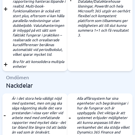
rapportering hanteras löpande i
Datalake/DataWarehouse
realtid. Multi-book-
lösningar, PowerBI och hela
funktionaliteten är också ett
Microsoft 365 utgör en oerhört
stort plus, eftersom vi kan hålla
flexibel och kompetent
parallella redovisningar utan
plattform som tillsammans ger
dubbeljobb. Valutahanteringen
möjligheten att till slut kunna
är inbyggd på ett sätt som
summera 1+1 och få resultatet
faktiskt fungerar i praktiken –
3.
realiserade och orealiserade
kursdifferenser beräknas
automatiskt vid periodbokslut,
vilket sparar mycket tid.
Bra för att konsolidera multipla
enheter
Omdömen
Nackdelar
Är i det stora hela väldigt nöjd
Alla affärssystem har sina
med systemet, men om jag ska
egenheter och begränsningar i
säga någonting skulle det vara
hur de fungerar och är
prestandan i vissa vyer eller vid
uppbyggda. Det viktiga är att
arbete med med omfattande
systemet erbjuder möjligheter
rapporter med mycket data - det
att kunna anpassas till den
tar ibland lite längre tid att ladda
verksamhet det ska stödja vilket
än vad som är önskvärt.
Dynamics 365 Finance and