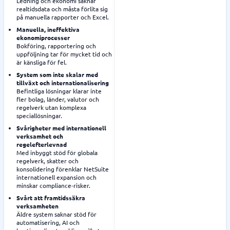
Ledning och ekonomi saknar
realtidsdata och måsta förlita sig
på manuella rapporter och Excel.
Manuella, ineffektiva
ekonomiprocesser
Bokföring, rapportering och
uppföljning tar för mycket tid och
är känsliga för fel.
System som inte skalar med
tillväxt och internationalisering
Befintliga lösningar klarar inte
fler bolag, länder, valutor och
regelverk utan komplexa
speciallösningar.
Svårigheter med internationell
verksamhet och
regelefterlevnad
Med inbyggt stöd för globala
regelverk, skatter och
konsolidering förenklar NetSuite
internationell expansion och
minskar compliance‑risker.
Svårt att framtidssäkra
verksamheten
Äldre system saknar stöd för
automatisering, AI och