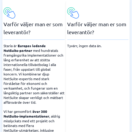
Varför väljer man er som
Varför väljer man er som
leverantör?
leverantör?
Staria är
Europas ledande
Tyvärr, ingen data än.
NetSuite‑partner
med hundratals
framgångsrika implementationer och
lång erfarenhet av att stötta
internationella tillväxtbolag i alla
faser, från uppstart till global
koncern. Vi kombinerar djup
NetSuite‑expertis med stark
förståelse för ekonomi och
verksamhet, och fungerar som en
långsiktig partner som säkerställer att
NetSuite skapar verkligt och mätbart
affärsvärde över tid.
Vi har genomfört
över 300
NetSuite‑implementationer
, aldrig
misslyckats med ett projekt och
belönats med flera
NetSuite‑utmärkelser, inklusive