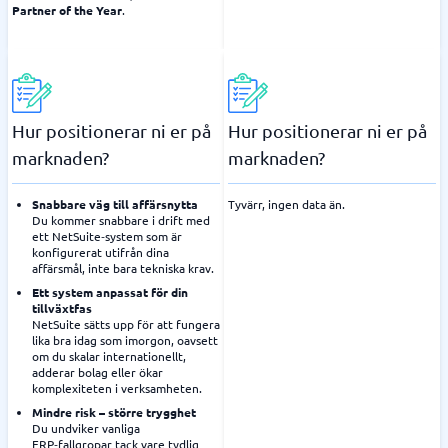
Partner of the Year
.
Hur positionerar ni er på
Hur positionerar ni er på
marknaden?
marknaden?
Snabbare väg till affärsnytta
Tyvärr, ingen data än.
Du kommer snabbare i drift med
ett NetSuite‑system som är
konfigurerat utifrån dina
affärsmål, inte bara tekniska krav.
Ett system anpassat för din
tillväxtfas
NetSuite sätts upp för att fungera
lika bra idag som imorgon, oavsett
om du skalar internationellt,
adderar bolag eller ökar
komplexiteten i verksamheten.
Mindre risk – större trygghet
Du undviker vanliga
ERP‑fallgropar tack vare tydlig